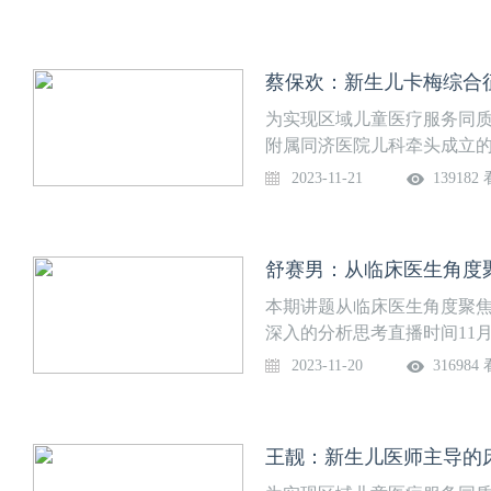
28日（周二） 19:30—20:30
蔡保欢：新生儿卡梅综合
为实现区域儿童医疗服务同
附属同济医院儿科牵头成立的
堂”，每周二晚19:30准时
2023-11-21
139182
月21日（周二） 19:30—20:30
舒赛男：从临床医生角度
本期讲题从临床医生角度聚焦
深入的分析思考直播时间11月20
华中科技大学同济医学院附属
2023-11-20
316984
分会感染学组组长