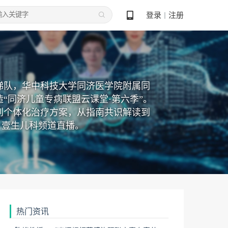
登录
注册
丨
梯队，华中科技大学同济医学院附属同
“同济儿童专病联盟云课堂·第六季”。
到个体化治疗方案，从指南共识解读到
，壹生儿科频道直播。
热门资讯