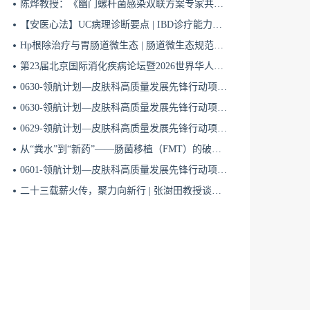
陈烨教授：《幽门螺杆菌感染双联方案专家共识（2026）》解读 | BIDDF2026
【安医心法】UC病理诊断要点 | IBD诊疗能力系统提升5
Hp根除治疗与胃肠道微生态 | 肠道微生态规范化诊疗4
第23届北京国际消化疾病论坛暨2026世界华人消化医师年会盛大开幕
0630-领航计划—皮肤科高质量发展先锋行动项目第六季第65期
0630-领航计划—皮肤科高质量发展先锋行动项目第六季第64期
0629-领航计划—皮肤科高质量发展先锋行动项目第六季第63期
从“粪水”到“新药”——肠菌移植（FMT）的破局与临床应用全景 | 肠道微生态规范化诊疗1
0601-领航计划—皮肤科高质量发展先锋行动项目第六季第42期
二十三载薪火传，聚力向新行 | 张澍田教授谈中国消化医学的传承与突破