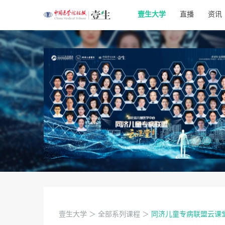
壹生大学
直播
资讯
壹生大学
＞
全部系列课程
＞
同济儿童专病联盟云课