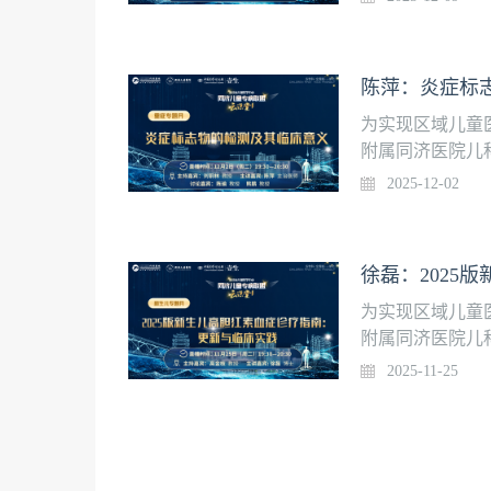
与救治思路【直播时
林 主任医师主讲
主任医师
为实现区域儿童
附属同济医院儿
堂”，每周二晚1
2025-12-02
及其临床意义【直播
铜林 教授主讲嘉
为实现区域儿童
附属同济医院儿
堂”，每周二晚1
2025-11-25
素血症诊疗指南：更
—20:30