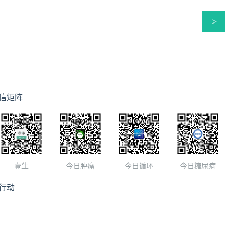
>
信矩阵
壹生
今日肿瘤
今日循环
今日糖尿病
行动