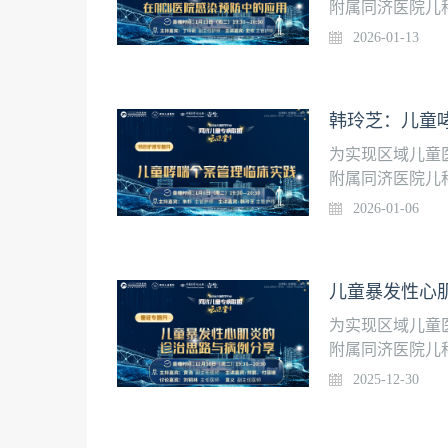
附属同济医院儿
堂”，每周二晚1
2026-01-13
理在NICU医院感
20:30
为实现区域儿童
附属同济医院儿
堂”，每周二晚1
2026-01-06
播时间】2025年1
为实现区域儿童
附属同济医院儿
堂”，每周二晚1
2025-12-30
思路与病例分享【直
黄浩 副主任医
林 主任医师，袁