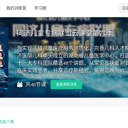
我的训练营
学习圈
同济儿童专病联盟云课堂第六季
为实现区域儿童医疗服务同质化，完善儿科人才
济医院儿科牵头成立的湖北省儿童医学中心，打造
十一大专科团队精选48个讲题，从常见症状鉴别
临床实践思考，分享诊疗新经验。每周二晚7:30
共48节课
查看课程详情
堂第六季