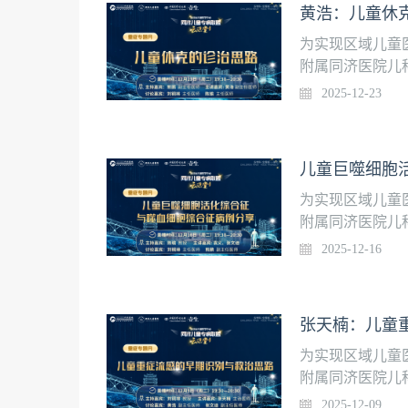
黄浩：儿童休
为实现区域儿童
附属同济医院儿
堂”，每周二晚1
2025-12-23
播时间】2025年
嘉宾：黄浩 副主
为实现区域儿童
附属同济医院儿
堂”，每周二晚1
2025-12-16
与噬血细胞综合征病
主持嘉宾：陈瑜
宾：刘铜林 主任
为实现区域儿童
附属同济医院儿
堂”，每周二晚1
2025-12-09