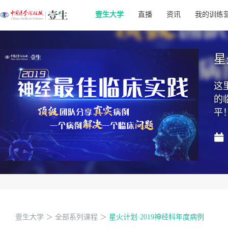
壹生大学
直播
资讯
我的训练
星
这
的
平
壹生大学
＞
全部系列课程
＞
星火计划·2019神经科年度病例