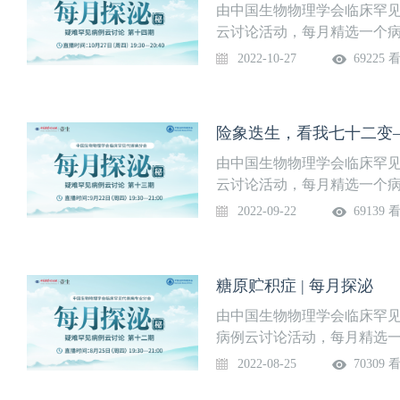
由中国生物物理学会临床罕见
云讨论活动，每月精选一个
解、分析和讨论，梳理疾病
2022-10-27
69225 
师对罕见和疑难内分泌代谢
题】伴“肢端肥大”的低钾血症【直
由中国生物物理学会临床罕见
云讨论活动，每月精选一个
解、分析和讨论，梳理疾病
2022-09-22
69139 
师对罕见和疑难内分泌代谢
题】险象迭生，看我七十二变
间】9月22日（星期四）19:30—
糖原贮积症 | 每月探泌
由中国生物物理学会临床罕见
病例云讨论活动，每月精选
讲解、分析和讨论，梳理疾
2022-08-25
70309 
医师对罕见和疑难内分泌代