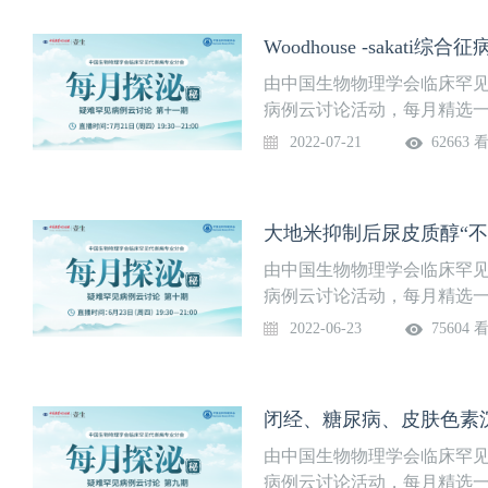
题】糖原贮积症黏多糖贮积症
19:30—21:00
Woodhouse -sakat
由中国生物物理学会临床罕见
病例云讨论活动，每月精选
讲解、分析和讨论，梳理疾
2022-07-21
62663 
医师对罕见和疑难内分泌代
题】Woodhouse -sak
月21日（星期四）19:30—21:0
大地米抑制后尿皮质醇“不
由中国生物物理学会临床罕见
病例云讨论活动，每月精选
讲解、分析和讨论，梳理疾
2022-06-23
75604 
医师对罕见和疑难内分泌代
题】大地米抑制后尿皮质醇“
时间】6月23日（星期四）19:30
闭经、糖尿病、皮肤色素沉
由中国生物物理学会临床罕见
病例云讨论活动，每月精选