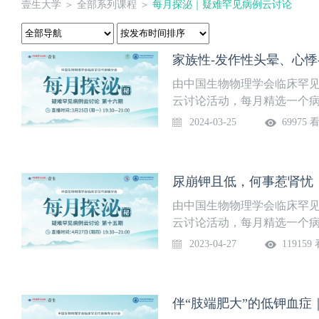
壹生大学
＞
全部系列课程
＞
每月探泌｜疑难罕见病例云讨论
家族性-发作性头晕、心悸
由中国生物物理学会临床罕见
云讨论活动，每月精选一个
解、分析和讨论，梳理疾病
2024-03-25
69975 
师对罕见和疑难内分泌代谢
题】· 家族性-发作性头晕、
【直播时间】3月25日（星期一）1
尿崩钾且低，何事惹肾忧
由中国生物物理学会临床罕见
云讨论活动，每月精选一个
解、分析和讨论，梳理疾病
2023-04-27
119159
师对罕见和疑难内分泌代谢
题】· 尿崩钾且低，何事惹肾
（星期四）19:30—21:00
伴“肢端肥大”的低钾血症