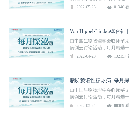
讲解、分析和讨论，梳理疾
2022-05-26
81346 
医师对罕见和疑难内分泌代
题】闭经、糖尿病、皮肤色素
【直播时间】5月26日（星期四）1
Von Hippel-Lindau综合
由中国生物物理学会临床罕见
病例云讨论活动，每月精选
讲解、分析和讨论，梳理疾
2022-04-28
132157
医师对罕见和疑难内分泌代
题】Von Hippel-Lin
19:30—20:40
脂肪萎缩性糖尿病 |每月
由中国生物物理学会临床罕见
病例云讨论活动，每月精选
讲解、分析和讨论，梳理疾
2022-03-24
88389 
医师对罕见和疑难内分泌代
题】脂肪萎缩性糖尿病美曲普
四）19:00—20:30