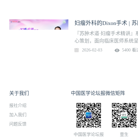
一、适应证严格掌握手术适
关键步骤、操作要点、临床
侵：肿瘤广泛浸润脾门血管
的“手把手”式教学，传递实
广泛受累：肿瘤侵犯脾胃韧
诊治水平。本期讲题：宫颈癌
妇瘤外科的Dixon手术 |
处，或因大网膜、横结肠受
师·江苏省肿瘤医院妇瘤外科
脾脏与膈肌形成癌性粘连或直
识点
『苏肿术道·妇瘤手术精讲』
经评估，整块切除脾脏、胰
心策划，面向临床医师系统
状况可耐受手术：患者一般状
栏目聚焦于真实手术场景，
2026-02-03
5400 看
围游离、最后断门”的原则，
关键步骤、操作要点、临床
切口向上延长至剑突，必要
的“手把手”式教学，传递实
肌。2、外围韧带离断——优
诊治水平。本期主题：妇瘤外科
外缘，依次离断、结扎胃短
策划专家：陈小祥 主任医师
肠韧带：游离结肠脾曲及横
区】，查看完整手术要点笔记一
段切除吻合。脾肾韧带：沿
期距肛缘5cm以上的继发性
关于我们
中国医学论坛报微信矩阵
肾韧带，将脾脏向内侧掀起
Douglas窝且向下累及直
连，需将受累膈肌连同脾脏一
报社介绍
肌，且远切端距肿瘤边缘≥3c
闭合器一步法：在外围完全
癌）。2. 替代手术场景作为
加入我们
选用合适的钉仓）一次性离断
用于Douglas窝病灶无法
问题反馈
固缝合：对胰腺残端用不可
意事项1. 血供保护：吻合
中国医学论坛报
壹生
闭主胰管。5、膈肌修复：如
管弓，确保近端结肠断端有