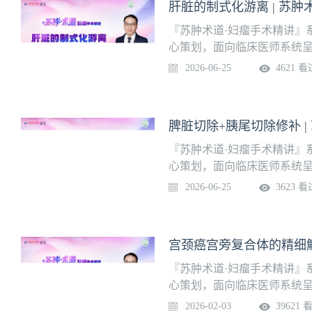
肝脏的制式化游离 | 苏肿
江苏省肿瘤医院妇瘤外科
『苏肿术道·妇瘤手术精讲』
心策划，面向临床医师系统
栏目聚焦于真实手术场景，
2026-06-25
4621 看
关键步骤、操作要点、临床
的“手把手”式教学，传递实
诊治水平。本期主题：肝脏
脾脏切除+胰尾切除修补 |
（R0）授课专家：陈小祥 
『苏肿术道·妇瘤手术精讲』
心策划，面向临床医师系统
栏目聚焦于真实手术场景，
2026-06-25
3623 看
关键步骤、操作要点、临床
的“手把手”式教学，传递实
诊治水平。本期主题：脾脏切
宫颈癌宫旁复合体的精细解
减灭术（R0）授课专家：陈
瘤术中，脾切除联合胰尾切
『苏肿术道·妇瘤手术精讲』
侵犯左上腹的复杂情况。此
心策划，面向临床医师系统
高，需采取“外围包围中心”
栏目聚焦于真实手术场景，
2026-02-03
39621 