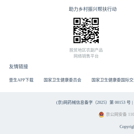
采用补片加强，恢复胸腹腔
验证）。避免血管损伤：处
助力乡村振兴帮扶行动
胰尾区域血管丰富、解剖变
脉分支完整，防止结肠缺血
免引发难以控制的大出血。“
护直肠系膜下血管分支，确保
伤的关键。胰腺残端缝合必
口瘘的关键三引流管放置：
合需严密确切。若胰腺残端
口附近放置开花引流（找时
——绝对必要：必须放置双
通过吻合口的肛管进行内引
位，保持引流通畅，术后可
状，若出现鲜红色血液或粪
脱贫地区农副产品
肌修复与胸腔管理：膈肌切
为浆液性且每日引流量<30ml
网络销售平台
管，并在术后密切关注呼吸
瘤技术：妇科恶性肿瘤的特
友情链接
医生，确保胰腺及膈肌处理
域，避免癌细胞脱落种植。
平，观察有无发热、白细胞
除后更换所有接触过肿瘤的
壹生APP下载
国家卫生健康委员会
国家卫生健康委国际交
出血。总结卵巢癌复杂脾切除
43~45℃蒸馏水或稀释碘伏
闭合器离断脾门、确切修复胰
胞残留。4. 其他细节肠道
实现安全整块切除。严格把握
硝唑），术前1天清洁灌肠，
(京)网药械信息备字（2025）第 00153 号 |
理理由。
饮食，避免过早进食产气食
进吻合口愈合。
京公网安备 1101
Copyri