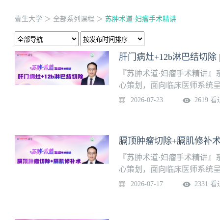
壹生大学
＞
全部系列课程
＞
苏肿术道·妇瘤手术精讲
肝门病灶+12b淋巴结切除
『苏肿术道·妇瘤手术精讲』
心策划，面向临床医师系统
栏目聚焦于真实手术场景，
2026-07-23
2619 看
关键步骤、操作要点、临床
的“手把手”式教学，传递实
诊治水平。本期主题：肝门病灶
膈顶肿瘤切除+膈肌修补术 
苏省肿瘤医院妇瘤外科
『苏肿术道·妇瘤手术精讲』
心策划，面向临床医师系统
栏目聚焦于真实手术场景，
2026-07-17
2331 看
关键步骤、操作要点、临床
的“手把手”式教学，传递实
诊治水平。本期主题：膈顶肿