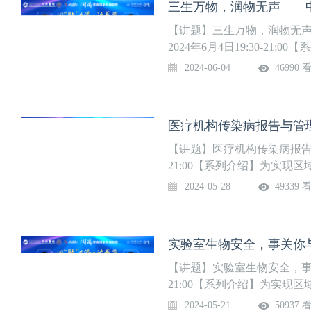
三生万物，润物无声——
【讲题】三生万物，润物无
2024年6月4日19:30-2
善感染科人才梯队，华中科
2024-06-04
46990 
毒性肝炎临床医学研究中心
共卫生事件医学中心和“人畜
共济·话感染”论坛。第2季
医疗机构传染病报告与管
【讲题】医疗机构传染病报告与管
21:00【系列介绍】为实
队，华中科技大学同济医学
2024-05-28
49339 
学研究中心，组建疑难危重
中心和“人畜共患传染病重症
坛。第2季肝病季精彩上线，
实验室生物安全，事关你
【讲题】实验室生物安全，事关你
21:00【系列介绍】为实
队，华中科技大学同济医学
2024-05-21
50937 