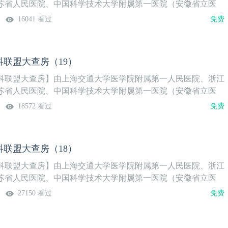
苏省人民医院、中国科学技术大学附属第一医院（安徽省立医
以“中青年医师主讲+专家点评+多中心讨论”形式，聚焦泌尿外科
16041 看过
免费
题，分享各中心经验。【本期内容提要】原发性前列腺尿路上皮
周期管理，市一保膀胱病例分享复杂肾肿瘤保肾手术的精准外科
展
联盟大查房（19）
科联盟大查房】由上海交通大学医学院附属第一人民医院、浙江
苏省人民医院、中国科学技术大学附属第一医院（安徽省立医
以“中青年医师主讲+专家点评+多中心讨论”形式，聚焦泌尿外科
18572 看过
免费
题，分享各中心经验。【本期内容提要】1.保留神经技术在根治
中的进展2.肾上腺肿瘤的功能评估与手术决策3.气肿性肾盂肾炎
报
联盟大查房（18）
科联盟大查房】由上海交通大学医学院附属第一人民医院、浙江
苏省人民医院、中国科学技术大学附属第一医院（安徽省立医
以“中青年医师主讲+专家点评+多中心讨论”形式，聚焦泌尿外科
27150 看过
免费
题，分享各中心经验。【本期内容提要】肾结石与颈动脉粥样硬
与分子机制的分析基于 CT 的深度学习模型预测体外冲击波碎石
尿管结石（＞1厘米）中的成功率涡流助推碎石清石系统临床应