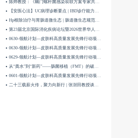
陈烨教授：《幽门螺杆菌感染双联方案专家共识（2026）》解读 | BIDDF2026
【安医心法】UC病理诊断要点 | IBD诊疗能力系统提升5
Hp根除治疗与胃肠道微生态 | 肠道微生态规范化诊疗4
第23届北京国际消化疾病论坛暨2026世界华人消化医师年会盛大开幕
0630-领航计划—皮肤科高质量发展先锋行动项目第六季第65期
0630-领航计划—皮肤科高质量发展先锋行动项目第六季第64期
0629-领航计划—皮肤科高质量发展先锋行动项目第六季第63期
从“粪水”到“新药”——肠菌移植（FMT）的破局与临床应用全景 | 肠道微生态规范化诊疗1
0601-领航计划—皮肤科高质量发展先锋行动项目第六季第42期
二十三载薪火传，聚力向新行 | 张澍田教授谈中国消化医学的传承与突破