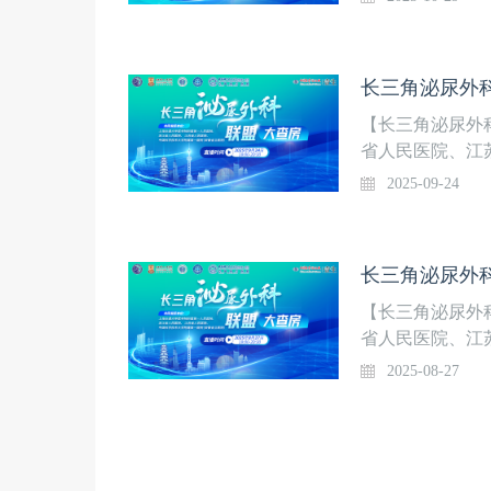
热点临床诊疗问
瘤手术策略2.盆
考
长三角泌尿外科
【长三角泌尿外
省人民医院、江
院）共同发起，
2025-09-24
热点临床诊疗问题
肾部分切除术治疗
技术平台（AI
长三角泌尿外科
应用研究3. P
——一项多中心
【长三角泌尿外
省人民医院、江
院）共同发起，
2025-08-27
热点临床诊疗问
治术新思路 2.
与挑战