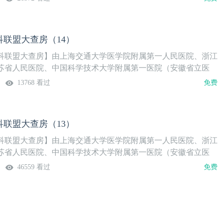
题，分享各中心经验。【本期内容提要】1.腹腔镜异位嗜铬细胞
腔脏器脱垂治疗进展3.肾门不同位置肾肿瘤腹腔镜NSS实践与思
联盟大查房（14）
科联盟大查房】由上海交通大学医学院附属第一人民医院、浙江
苏省人民医院、中国科学技术大学附属第一医院（安徽省立医
以“中青年医师主讲+专家点评+多中心讨论”形式，聚焦泌尿外科
13768 看过
免费
，分享各中心经验。【本期主题】1.俯卧位 “三孔法”后腹腔镜
完全背侧T1a期肾肿瘤的手术应用2.基于深度学习和增强现实
+AR）的实时数字孪生导航及预警体系在微创肾部分切除术中的
联盟大查房（13）
CNL术后影响DSA结果的预测因素及肾血管损伤类型系统分类研究
系统性回顾分析
科联盟大查房】由上海交通大学医学院附属第一人民医院、浙江
苏省人民医院、中国科学技术大学附属第一医院（安徽省立医
以“中青年医师主讲+专家点评+多中心讨论”形式，聚焦泌尿外科
46559 看过
免费
题，分享各中心经验。【本期主题】1.机器人辅助下前列腺癌根
膀胱灌注的主动渗透性载体的研究 3.前列腺癌局灶消融的技术优势