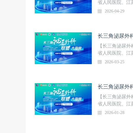
省人民医院、江
院）共同发起，
2026-04-29
热点临床诊疗问
癌膀胱癌疾病全
策略与实践新进
长三角泌尿外科
【长三角泌尿外
省人民医院、江
院）共同发起，
2026-03-25
热点临床诊疗问
性前列腺切除术
诊疗经验总结汇
长三角泌尿外科
【长三角泌尿外
省人民医院、江
院）共同发起，
2026-01-28
热点临床诊疗问
化之间共享基因
术在治疗较大输