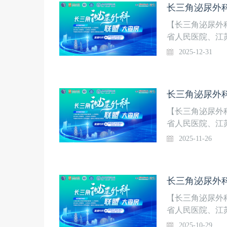
长三角泌尿外科
用初步体会
【长三角泌尿外
省人民医院、江
院）共同发起，
2025-12-31
热点临床诊疗问
2. 一例“镜面
的M1型巨噬细
长三角泌尿外科
【长三角泌尿外
省人民医院、江
院）共同发起，
2025-11-26
热点临床诊疗问
生2.机器人前列
长三角泌尿外科
【长三角泌尿外
省人民医院、江
院）共同发起，
2025-10-29