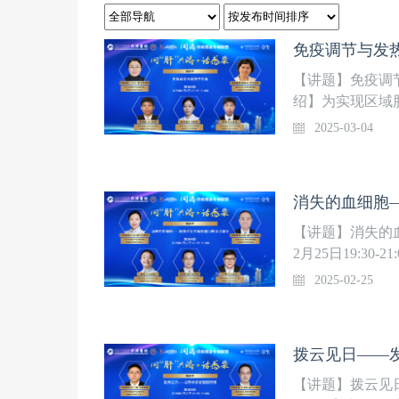
免疫调节与发
【讲题】免疫调节与
绍】为实现区域
同济医学院附属
2025-03-04
疑难危重肝病感
传染病重症诊治”
彩上线，欢迎关
【讲题】消失的
2月25日19:3
染科人才梯队，
2025-02-25
肝炎临床医学研
生事件医学中心
话感染”系列直
【讲题】拨云见日