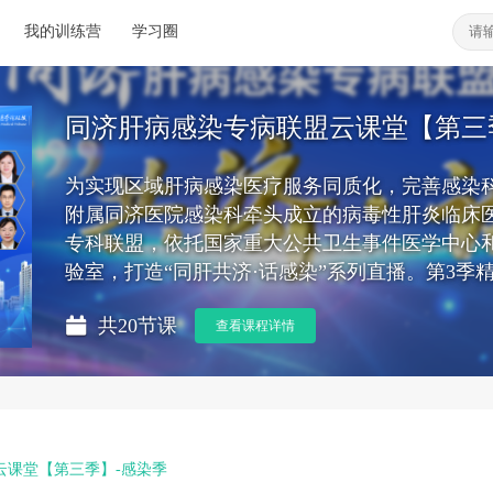
我的训练营
学习圈
同济肝病感染专病联盟云课堂【第三
为实现区域肝病感染医疗服务同质化，完善感染
附属同济医院感染科牵头成立的病毒性肝炎临床
专科联盟，依托国家重大公共卫生事件医学中心和
验室，打造“同肝共济·话感染”系列直播。第3季
共20节课
查看课程详情
云课堂【第三季】-感染季