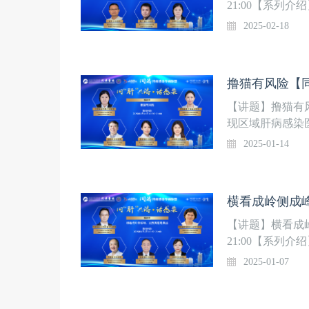
21:00【系列
队，华中科技大
2025-02-18
学研究中心，组
中心和“人畜共患
列直播。第3季
撸猫有风险【
【讲题】撸猫有风险
现区域肝病感染
院附属同济医院
2025-01-14
肝病感染专科联
症诊治”全国重点
欢迎关注！
【讲题】横看成岭
21:00【系列
队，华中科技大
2025-01-07
学研究中心，组
中心和“人畜共患
列直播。第3季