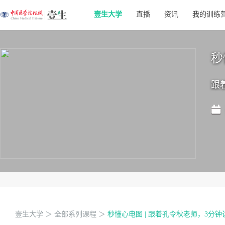
壹生大学
直播
资讯
我的训练
秒
跟
壹生大学
＞
全部系列课程
＞
秒懂心电图 | 跟着孔令秋老师，3分钟