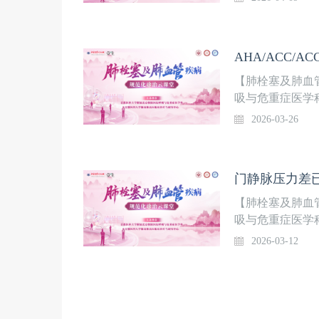
点、难点问题进行
邀请广大同道相
保驾护航！【本期
院，诊断主干型
且活动耐力受限
【肺栓塞及肺血
何？本期邀请了
吸与危重症医学
朝阳医院心外李
题讲课+线上讨
2026-03-26
任和肺血管多学
点、难点问题进行
邀请广大同道相
保驾护航！【本
（AHA）等十家
指南》正式发布
【肺栓塞及肺血
本期特别邀请了
吸与危重症医学
急性肺栓塞的诊
题讲课+线上讨
2026-03-12
点、难点问题进行
邀请广大同道相
保驾护航！【本
天”入院。既往