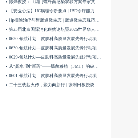
陈烨教授：《幽门螺杆菌感染双联方案专家共识（2026）》解读 | BIDDF2026
【安医心法】UC病理诊断要点 | IBD诊疗能力系统提升5
Hp根除治疗与胃肠道微生态 | 肠道微生态规范化诊疗4
第23届北京国际消化疾病论坛暨2026世界华人消化医师年会盛大开幕
0630-领航计划—皮肤科高质量发展先锋行动项目第六季第65期
0630-领航计划—皮肤科高质量发展先锋行动项目第六季第64期
0629-领航计划—皮肤科高质量发展先锋行动项目第六季第63期
从“粪水”到“新药”——肠菌移植（FMT）的破局与临床应用全景 | 肠道微生态规范化诊疗1
0601-领航计划—皮肤科高质量发展先锋行动项目第六季第42期
二十三载薪火传，聚力向新行 | 张澍田教授谈中国消化医学的传承与突破