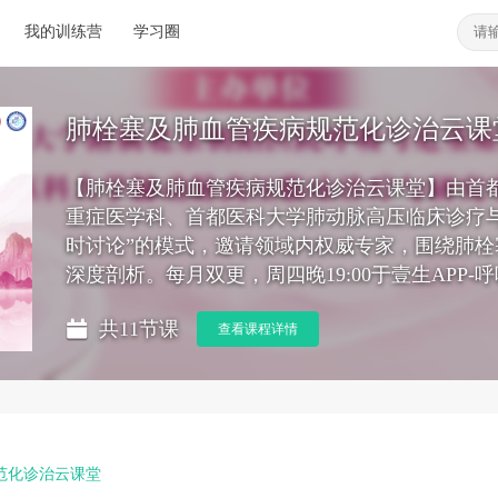
我的训练营
学习圈
肺栓塞及肺血管疾病规范化诊治云课
【肺栓塞及肺血管疾病规范化诊治云课堂】由首
重症医学科、首都医科大学肺动脉高压临床诊疗与
时讨论”的模式，邀请领域内权威专家，围绕肺
深度剖析。每月双更，周四晚19:00于壹生APP
共11节课
查看课程详情
范化诊治云课堂