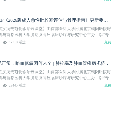
深度剖析。周四晚19:00开播，每两周更新一期。我们诚挚地
聚云端，交流临床经验，碰撞学术火花，共同为患者的生命健康
主题】中年男性，主因“活动后气短18年，加重伴咯血1年”入
AHA/ACC/ACCP《2026版成人急性肺栓塞评估与管理指南》更新要点 | 肺栓塞及肺血管疾病规范化诊治（3）
CTEPH合并咯血，给予支气管动脉栓塞后，患者仍反复咯血，
。患者再行造影时出现过敏。下一步如何处理？反复咯血原因如
管疾病规范化诊治云课堂】由首都医科大学附属北京朝阳医院呼
中日友好医院谢万木教授、甄亚楠教授，首都医科大学附属北京
科与首都医科大学肺动脉高压临床诊疗与研究中心主办，以“专
波主任、顾松主任，介入科王剑锋、张勇，介入放射科郭晓娟主
论”的模式，邀请领域内权威专家，围绕肺栓塞及肺血管疾病的热
47710 看过
免费
科共同线上指导！
深度剖析。周四晚19:00开播，每两周更新一期。我们诚挚地
聚云端，交流临床经验，碰撞学术火花，共同为患者的生命健康
期主题】近日，由美国心脏病学会（ACC）、美国心脏协会
门静脉压力差已正常，咯血低氧因何来？ | 肺栓塞及肺血管疾病规范化诊治（2）
权威学术机构联合制定的《2026版成人急性肺栓塞评估与管理
，其中疑诊流程、危险分层亦或是治疗策略均有不同程度更新。
管疾病规范化诊治云课堂】由首都医科大学附属北京朝阳医院呼
业内专家同道和朝阳肺血管PERT团队成员共同上线讨论，探讨
科与首都医科大学肺动脉高压临床诊疗与研究中心主办，以“专
断和治疗。内容精彩，不见不散！
论”的模式，邀请领域内权威专家，围绕肺栓塞及肺血管疾病的热
29445 看过
免费
深度剖析。周四晚19:00开播，每两周更新一期。我们诚挚地
聚云端，交流临床经验，碰撞学术火花，共同为患者的生命健康
期主题】老年女性，主因“活动性胸闷5年，加重3个月，咯血10
诊断门静脉高压相关肺动脉高压，但此次门静脉压力差没有超过