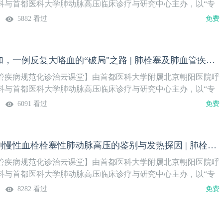
团队开展病例讨论，重点讲解肺动脉高压病因筛查体系，系统梳
科与首都医科大学肺动脉高压临床诊疗与研究中心主办，以“专
的鉴别与排除方法，助力临床精准病因诊断。
论”的模式，邀请领域内权威专家，围绕肺栓塞及肺血管疾病的热
5882 看过
免费
深度剖析。周四晚19:00开播，每两周更新一期。我们诚挚地
聚云端，交流临床经验，碰撞学术火花，共同为患者的生命健康
期主题】青年男性，主因“间断胸闷气促2年，咯血1年余”入院。
多重基础病叠加，一例反复大咯血的“破局"之路 | 肺栓塞及肺血管疾病规范化诊治（8）
查显示肺动脉期分支充盈不佳，左肺血管迂曲、扩张，考虑血管畸
由安徽省胸科医院提供，本期邀请国内肺血管疾病领域知名专家
管疾病规范化诊治云课堂】由首都医科大学附属北京朝阳医院呼
属北京朝阳医院多学科团队共同参与讨论。本周四晚19:00，
科与首都医科大学肺动脉高压临床诊疗与研究中心主办，以“专
论”的模式，邀请领域内权威专家，围绕肺栓塞及肺血管疾病的热
6091 看过
免费
深度剖析。周四晚19:00开播，每两周更新一期。我们诚挚地
聚云端，交流临床经验，碰撞学术火花，共同为患者的生命健康
期主题】患者男性，69岁，主因“间断咳嗽咳痰伴咯血28年，加
疑云重重：一例慢性血栓栓塞性肺动脉高压的鉴别与发热探因 | 肺栓塞及肺血管疾病规范化诊治（7）
既往有支气管扩张症、非结核分枝杆菌感染、铜绿假单胞菌感染
尿病、高血压3级（极高危）、肝血管瘤、心脏射频消融术后、阑
管疾病规范化诊治云课堂】由首都医科大学附属北京朝阳医院呼
瘤病史。本次入院后反复发生大咯血，最多300~400ml/次，经
科与首都医科大学肺动脉高压临床诊疗与研究中心主办，以“专
术后仍有活动性咯血，后行支气管镜检查+肺叶切除术，术后患
论”的模式，邀请领域内权威专家，围绕肺栓塞及肺血管疾病的热
8282 看过
免费
暗红色血痰，未再咯血。
深度剖析。周四晚19:00开播，每两周更新一期。我们诚挚地
聚云端，交流临床经验，碰撞学术火花，共同为患者的生命健康
期主题】44岁男性患者，主因“反复咳嗽、胸闷5年，间断咯血8