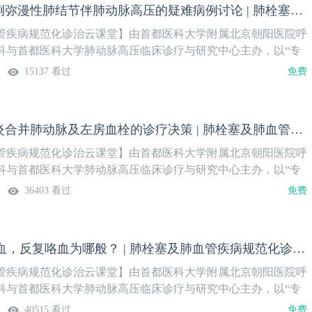
抽丝剥茧：一例弥漫性肺结节伴肺动脉高压的疑难病例讨论 | 肺栓塞及肺血管疾病规范化诊治（6）
脉CT提示右肺动脉主干血栓形成，心脏超声见肺动脉高压。患者
栓栓塞性肺动脉高压诊断？住院期间患者突发不明原因发热，抗
管疾病规范化诊治云课堂】由首都医科大学附属北京朝阳医院呼
佳，是何原因？此次讨论邀请感染科、风湿免疫科及肺血管疾病
科与首都医科大学肺动脉高压临床诊疗与研究中心主办，以“专
与。
论”的模式，邀请领域内权威专家，围绕肺栓塞及肺血管疾病的热
15137 看过
免费
深度剖析。周四晚19:00开播，每两周更新一期。我们诚挚地
聚云端，交流临床经验，碰撞学术火花，共同为患者的生命健康
期主题】一名36岁男性，慢性起病，以间断咯血、活动后气短为
一例机化性肺炎合并肺动脉及左房血栓的诊疗决策 | 肺栓塞及肺血管疾病规范化诊治（5）
伴肺弥散功能减低及肺动脉高压；胸部CT可见双肺弥漫多发结
复杂，多角度逐层鉴别排查，抽丝剥茧完善病理活检、血流动力
管疾病规范化诊治云课堂】由首都医科大学附属北京朝阳医院呼
查，最终明确诊断，但后续治疗、远期预后仍需MDT团队共同
科与首都医科大学肺动脉高压临床诊疗与研究中心主办，以“专
论”的模式，邀请领域内权威专家，围绕肺栓塞及肺血管疾病的热
36403 看过
免费
深度剖析。周四晚19:00开播，每两周更新一期。我们诚挚地
聚云端，交流临床经验，碰撞学术火花，共同为患者的生命健康
期主题】年轻女性，因反复胸痛诊断为机化性肺炎，但病灶不见
CTEPH合并咯血，反复咯血为哪般？ | 肺栓塞及肺血管疾病规范化诊治（4）
吸困难的症状，CTPA可见肺动脉内血栓和左房血栓，原因如
治疗？
管疾病规范化诊治云课堂】由首都医科大学附属北京朝阳医院呼
科与首都医科大学肺动脉高压临床诊疗与研究中心主办，以“专
论”的模式，邀请领域内权威专家，围绕肺栓塞及肺血管疾病的热
40515 看过
免费