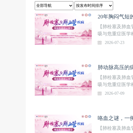
【肺栓塞及肺血
吸与危重症医学
题讲课+线上讨
2026-07-23
点、难点问题进行
邀请广大同道相
保驾护航！【本
性，因“间断胸闷
疏。3年后复查
【肺栓塞及肺血
为何？
吸与危重症医学
题讲课+线上讨
2026-07-09
点、难点问题进行
邀请广大同道相
保驾护航！【本
中年女性，因“反
盈缺损，但肺V
【肺栓塞及肺血