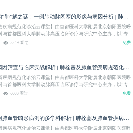
20年胸闷气短的“肺”解之谜：一例肺动脉闭塞的影像与病因分析 | 肺栓塞及肺血管疾病规范化诊治（11）
管疾病规范化诊治云课堂】由首都医科大学附属北京朝阳医院呼
科与首都医科大学肺动脉高压临床诊疗与研究中心主办，以“专
论”的模式，邀请领域内权威专家，围绕肺栓塞及肺血管疾病的热
5349 看过
免费
深度剖析。周四晚19:00开播，每两周更新一期。我们诚挚地
聚云端，交流临床经验，碰撞学术火花，共同为患者的生命健康
期主题】本期研讨病例由西安市胸科医院分享。患者为中年女
肺动脉高压的病因筛查与临床实战解析 | 肺栓塞及肺血管疾病规范化诊治（10）
、气短20年”就诊。CTPA示左下肺薄壁空洞，左肺下叶血管稀
DSA发现左下肺动脉及右肺动脉未显影。该患者肺动脉病变究竟
管疾病规范化诊治云课堂】由首都医科大学附属北京朝阳医院呼
科与首都医科大学肺动脉高压临床诊疗与研究中心主办，以“专
论”的模式，邀请领域内权威专家，围绕肺栓塞及肺血管疾病的热
6083 看过
免费
深度剖析。周四晚19:00开播，每两周更新一期。我们诚挚地
聚云端，交流临床经验，碰撞学术火花，共同为患者的生命健康
期主题】本次研讨病例由沈阳医学院附属中心医院分享。患者为
咯血之谜，一例肺血管畸形病例的多学科解析 | 肺栓塞及肺血管疾病规范化诊治（9）
复胸闷20余天，加重半天”就诊。肺动脉CTA示右肺中叶动脉充
/Q显像未见典型异常。会议特邀国内肺血管疾病领域知名专家，
管疾病规范化诊治云课堂】由首都医科大学附属北京朝阳医院呼