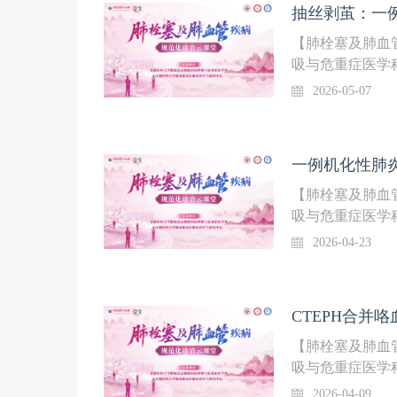
天”入院。肺动
是否符合慢性血
【肺栓塞及肺血
感染治疗疗效欠
吸与危重症医学
MDT团队共同参
题讲课+线上讨
2026-05-07
点、难点问题进行
邀请广大同道相
保驾护航！【本
主要临床表现，
节影。病情错综
【肺栓塞及肺血
学评估及相关检
吸与危重症医学
商讨。
题讲课+线上讨
2026-04-23
点、难点问题进行
邀请广大同道相
保驾护航！【本
好转反而出现呼
何？下一步如何
【肺栓塞及肺血
吸与危重症医学
题讲课+线上讨
2026-04-09