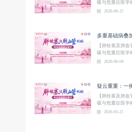
联合院内多学科
吸与危重症医学
理各类干扰因素
题讲课+线上讨
2026-06-25
点、难点问题进行
邀请广大同道相
保驾护航！【本
患者CTPA检
形可能。本病例
【肺栓塞及肺血
及首都医科大学附
吸与危重症医学
不见不散！
题讲课+线上讨
2026-06-04
点、难点问题进行
邀请广大同道相
保驾护航！【本
重1天”入院。
史，合并2型糖
【肺栓塞及肺血
尾术后及肺恶性肿
吸与危重症医学
支气管动脉栓塞
题讲课+线上讨
2026-05-21
者意识清楚，咳
点、难点问题进行
邀请广大同道相
保驾护航！【本