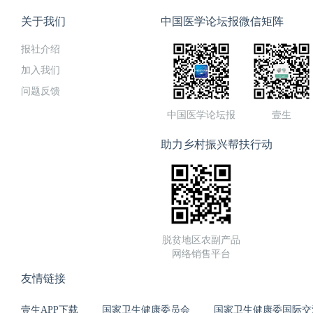
健委临床安全用药组 秘书北
员北京药师协会药物治疗管理
关于我们
中国医学论坛报微信矩阵
报社介绍
加入我们
问题反馈
中国医学论坛报
壹生
助力乡村振兴帮扶行动
脱贫地区农副产品
网络销售平台
友情链接
壹生APP下载
国家卫生健康委员会
国家卫生健康委国际交