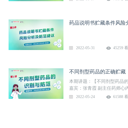
药品说明书贮藏条件风险
2022-05-31
45259 
不同剂型药品的正确贮藏
本期讲题：【不同剂型药品的正
嘉宾：张青霞 副主任药师心
市职工技术协会“高技能人才
2022-05-24
61588 
会药源性疾病学专业委员会青
健康学分会慢病合理用药临
业委员会 委员中国药理学会
卫健委合理用药国际网络（I