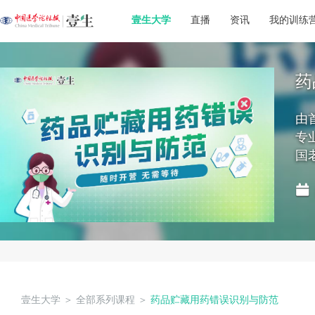
壹生大学
直播
资讯
我的训练
药
由
专
国
壹生大学
＞
全部系列课程
＞
药品贮藏用药错误识别与防范