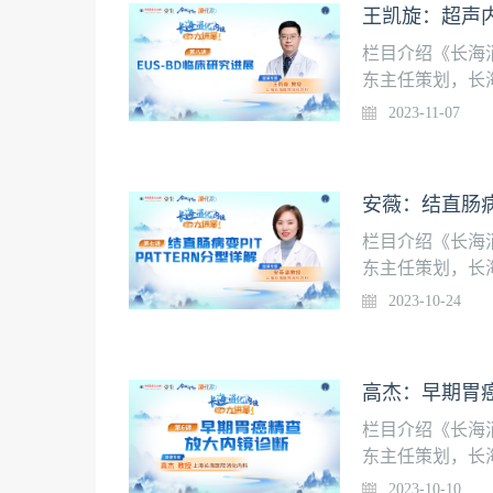
内科直播时间11月
栏目介绍《长海
东主任策划，长
师的规范化培训水
2023-11-07
起，在中国医学
容，请安装壹生
（EUS-BD）
安薇：结直肠病变
间11月7日（周
栏目介绍《长海
东主任策划，长
师的规范化培训水
2023-10-24
起，在中国医学
容，请安装壹生A
详解授课专家安薇
​高杰：早期胃
列课安排
栏目介绍《长海
东主任策划，长
师的规范化培训水
2023-10-10