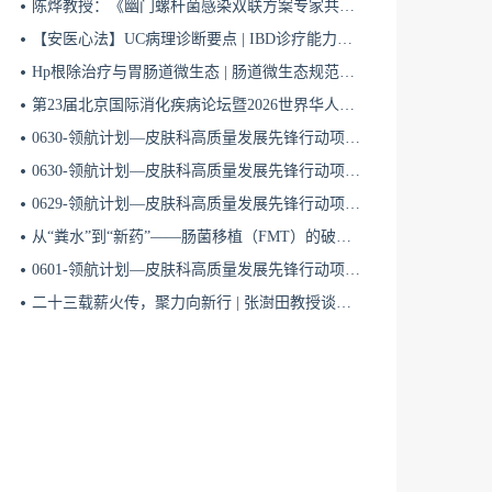
陈烨教授：《幽门螺杆菌感染双联方案专家共识（2026）》解读 | BIDDF2026
【安医心法】UC病理诊断要点 | IBD诊疗能力系统提升5
Hp根除治疗与胃肠道微生态 | 肠道微生态规范化诊疗4
第23届北京国际消化疾病论坛暨2026世界华人消化医师年会盛大开幕
0630-领航计划—皮肤科高质量发展先锋行动项目第六季第65期
0630-领航计划—皮肤科高质量发展先锋行动项目第六季第64期
0629-领航计划—皮肤科高质量发展先锋行动项目第六季第63期
从“粪水”到“新药”——肠菌移植（FMT）的破局与临床应用全景 | 肠道微生态规范化诊疗1
0601-领航计划—皮肤科高质量发展先锋行动项目第六季第42期
二十三载薪火传，聚力向新行 | 张澍田教授谈中国消化医学的传承与突破