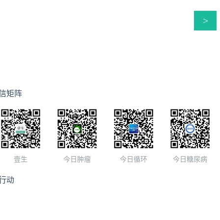
>
信矩阵
壹生
今日肿瘤
今日循环
今日糖尿病
行动