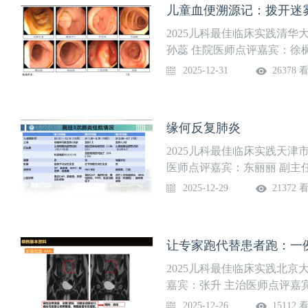
儿童血便溯源记：拨开迷雾
胞移植、CART等技术；在
理奖客户服务项目金奖。
2025儿科最佳临床实践清
孙蕊 住院医师点评嘉宾：徐
中心包括儿内科、儿外科、
2025-12-31
26378 
一体，以诊治、研究儿童疾
经、新生儿、儿童生长发育
综合征诊疗中心、儿童遗尿
缘何反复肺炎
的医疗服务。
2025儿科最佳临床实践天
医师点评嘉宾：东丽丽 副主
代，在全国儿科界率先引进
2025-12-29
21372 
3~14岁儿童IOS正常值的
反应性的检测水平居于全国
吸科是全市定点诊治儿童结
让专家跑代替患者跑：一
担了各级结核病培训、宣教
准，小儿结核病随访制度延
2025儿科最佳临床实践北
嘉宾：张升 主治医师点评嘉
儿童医院儿外科作为宁夏国
2025-12-26
15112 