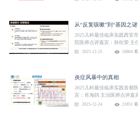
势构建“北大专家 + 本土骨
一医院李龙、邓京城等顶尖
团队，通过临床带教、手术指导
从“反复咳嗽”到“基因之
光腹腔镜等先进设备，常规
区内率先开展单孔腹腔镜胆
2025儿科最佳临床实践西
形成覆盖普外、新生儿、肿瘤
院医师点评嘉宾：孙欣荣 主
时搭建京宁远程会诊平台，
立，是西安市儿科主委单位
2025-12-25
16804 
畸形产前产后一体化诊疗。
学会儿科呼吸专委会主委单
成员单位，陕西省妇女健康
被授予“先进集体”等众多荣
炎症风暴中的真相
与多项全国多中心临床研究，
系统疾病均具有较为丰富的
2025儿科最佳临床实践首
较大的突破。
宾：肖海鹃 主治医师点评嘉
院感染内科依托于国家儿童
2025-12-24
21851 
都医科大学儿科重大疾病研
京市重点实验室、国家儿童
求为导向全面加强临床专科
力培训标准与质量评估规范，