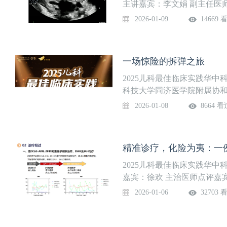
Nature Communica
主讲嘉宾：李文娟 副主任医
秋萍 住院医师点评嘉宾：储
属新华医院儿童心脏中心创建
2026-01-09
14669 
病诊治的临床专科。在老一
医、教、研一体的国内一流
学科、上海市医学领先学科
一场惊险的拆弹之旅
教育中心和教育部国家重点
部十五攻关项目、863计划
2025儿科最佳临床实践华
国家、省市级科技进步二、
科技大学同济医学院附属协
余项。科室品牌特色：1、强
一辈专家兢兢业业的奋斗下于1
2026-01-08
8664 看
具有最优结构的“立体化”儿
权学科。目前在职医护人员27
管疾病。4、围产医学背景下
诊量超过34万人次。 儿童
介入治疗。
头单位，已开展造血干细胞移
精准诊疗，化险为夷：一
校。荣获第17届亚洲医院管
师点评嘉宾：王柱军 副主任
2025儿科最佳临床实践华
嘉宾：徐欢 主治医师点评嘉
属协和医院儿科在杨爱德、
2026-01-06
32703 
斗下于1954年成立，为国务
人员279人，编制床位307
童血液遗传专业：中国儿童