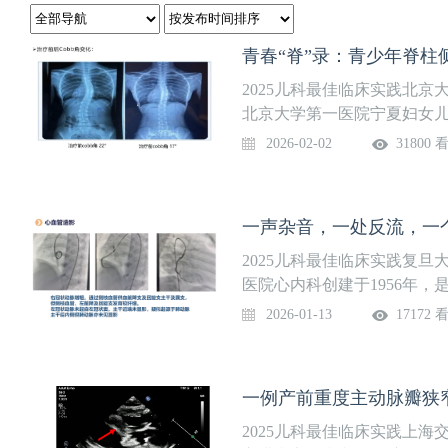
青春“脊”录：青少年脊柱
2025儿科最佳临床实践北
北京大学第一医院宁夏妇女
临床学科，采用现代新技术
2026-02-02
31800 
务。是全国首批孤独症防治
预和发展体系建设项目单位
童神经康复联盟，宁夏儿童
疾儿童康复救助定点医疗机
科室设立5个亚专科：孤独症
2025儿科最佳临床实践复
为发育障碍(注意缺陷多动障
医院心内科创建于1956年
迟缓。主讲嘉宾：刘春莉 主
体的国内驰名的小儿心脏内
2026-01-13
17172 
室、超声心动图室、心电及
变、心律失常、心肌病等先
成自己的特色。先后承担国家
一例产前重度主动脉瓣狭
重点项目、科技部、教育部
年基金等多项研究课题。共编译专著20余部，
2025儿科最佳临床实践上