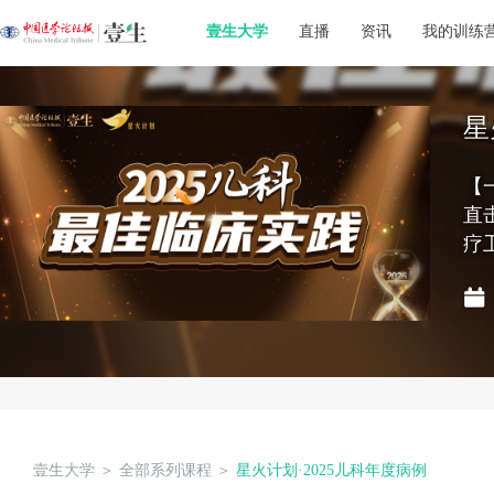
壹生大学
直播
资讯
我的训练
星
【
直
疗
壹生大学
＞
全部系列课程
＞
星火计划·2025儿科年度病例