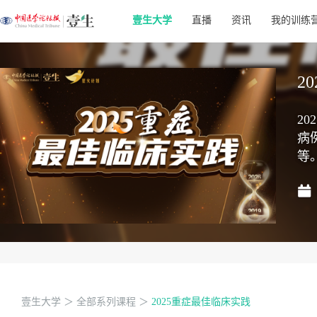
壹生大学
直播
资讯
我的训练
2
2
病
等
壹生大学
＞
全部系列课程
＞
2025重症最佳临床实践