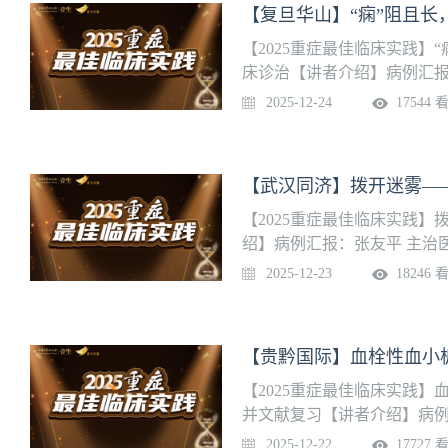
休克，外科患者围手术期监
治及术后生命支持，获得医
【2025重症最佳临床实践】
床诊治【讲者介绍】病例汇报
队介绍】华山医院宝山院区
2025-12-24
17544 
诊、EICU、急救病房、综
化管理模式，目前科室仍是集
团队、ECMO团队、呼吸机
【武汉同济】拨开迷雾—
ICU为救治平台，是疑难、
重疑难患者。
【2025重症最佳临床实践
绍】病例汇报：张友平 主治
诊医学科历经 38 年的建
2025-12-23
18246 
为一体的创新性学科。具备
种急危重症，是国内急诊医
国首批急诊（重症）医学的
多部教材和指南。科研实力雄厚，
排名分别为第 6、第 7 名。2
【2025重症最佳临床实践】
并文献复习【讲者介绍】病例
【团队介绍】贵黔国际医院重
2025-12-22
17727 