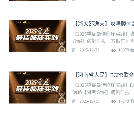
国家临床重点专科，是贵州省
名专家马鹏林教授带领，始
开展多项临床研究，在诸多
【浙大邵逸夫】攻坚腹内
验丰富、技术全面、精益求
【2025重症最佳临床实践
介绍】病例汇报：方振东 医
夫医院重症医学科建立已有3
2025-12-21
18078 
人，副主任医师15人，拥有
势专科包括重症急性胰腺炎
吸重症、神经重症、卒中中
【河南省人民】ECPR联
【2025重症最佳临床实践】
治路【讲者介绍】病例汇报：
介绍】 河南省人民医院重症医学
2025-12-19
17248 
学重点学科，目前学科拥有4 
模最大的重症医学中心之一
会重症护理分会主委单位、
拥有省重点实验室一个、郑