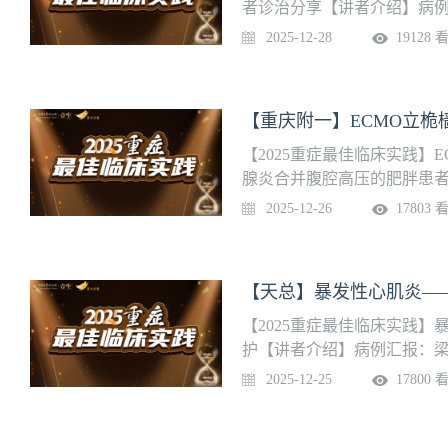
位。
者诊治分享【讲者介绍】病例
队介绍】西安交通大学第一附
2025-12-28
19128 
放床位9张，承担全院所有急
管理以及全院呼吸机应用的管
为19张，业务内容和范围都
（包括长途危重病人的转运）
为陕西省首家取得重症医学资
【2025重症最佳临床实践】
腺炎合并腹腔高压的肥胖患者
点评：刘景仑 主任医师【团
2025-12-26
17803 
危重症救治平台区域引领辐
出，是卫健委首批国家临床
位，学科连续7年荣获复旦排行
【天总】暴发性心肌炎—
位，STEM排名14位。
【2025重症最佳临床实践
护【讲者介绍】病例汇报：梁
绍】天津医科大学总医院重症医
2025-12-25
17800 
治天津市及周边省市的急危
收治各种危重患者3000余例
综合征、脏器衰竭、脓毒症