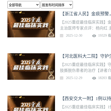
【浙江省人民】金痰预警
【2025重症最佳临床实践
主治医师专家点评：杨向红 
是省级重点学科，国内首批
2025-12-30
19329 
省专科护士培训基地，CRRT
继续教育项目示范基地。目
位的器官功能支持是我们的
全流程，精准化管理；机械
支持技术：基于呼吸力学监
【2025重症最佳临床实践
诊断，早干预，流程化管理
肢撕脱伤患者的治疗【讲者介
创，实时，动态，流程化精
主任医师【团队介绍】河北
2025-12-29
18203 
量"冷""静"治疗，脑电，脑
科与重点专科。在多学科重
治疗技术，针对呼吸、循环
妇产科各类急危重症患者，涵
重症急性胰腺炎、心肺脑复
创伤及围手术期高危患者，
【2025重症最佳临床实践