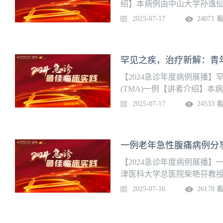
绍】本病例由中山大学孙逸
住院医师 专家点评：杨正飞 
2025-07-17
24071 
罕见之疾，治疗新解：青年
【2024急诊年度病例展播
(TMA)一例【讲者介绍】
病例汇报：曹灵杰 住院医师 
2025-07-17
24533 
一例老年急性腹痛病例分
【2024急诊年度病例展播
津医科大学总医院柴艳芬教授
燕 副主任医师
2025-07-16
26178 