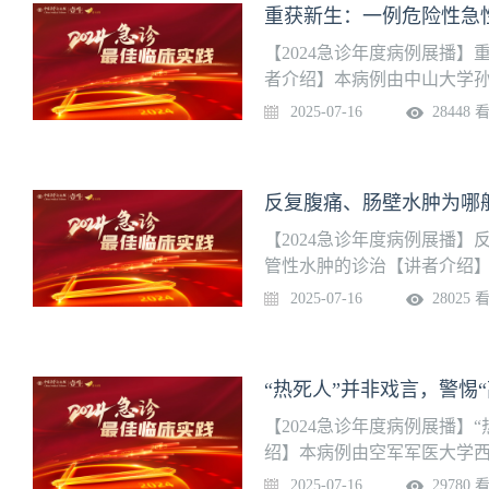
重获新生：一例危险性急
【2024急诊年度病例展播
者介绍】本病例由中山大学
敏 住院医师 专家点评：方向
2025-07-16
28448 
反复腹痛、肠壁水肿为哪
【2024急诊年度病例展播
管性水肿的诊治【讲者介绍
鹏教授团队提供病例汇报：郑
2025-07-16
28025 
“热死人”并非戏言，警惕
【2024急诊年度病例展播】
绍】本病例由空军军医大学
收 副主任医师 专家点评：李
2025-07-16
29780 