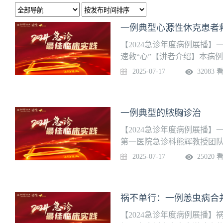
一例典型心源性休克患者救
【2024急诊年度病例展播】
速救“心”【讲者介绍】本病
汇报：宏欣 主治医师 专家点
2025-07-17
32083 
一例典型的脓胸诊治
【2024急诊年度病例展播
第一医院急诊科熊辉教授团队
主任医师
2025-07-17
25020 
祸不单行：一例恙虫病合
【2024急诊年度病例展播