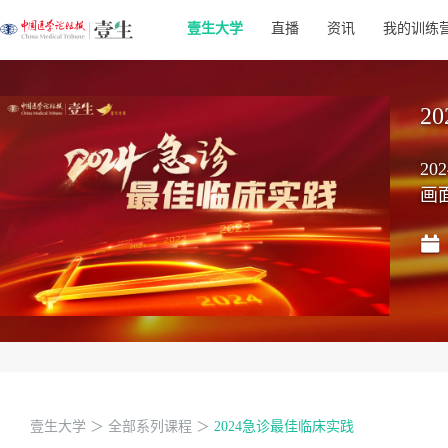
壹生大学
直播
资讯
我的训练
2
2
画
壹生大学
＞
全部系列课程
＞
2024急诊最佳临床实践