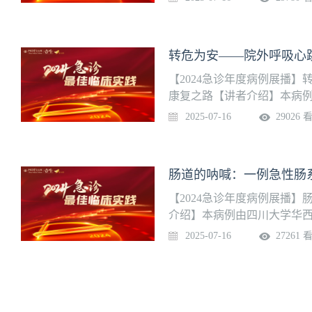
转危为安——院外呼吸心
【2024急诊年度病例展播
康复之路【讲者介绍】本病
团队提供病例汇报：孙一彤 
2025-07-16
29026 
肠道的呐喊：一例急性肠
【2024急诊年度病例展播
介绍】本病例由四川大学华西
专家点评：余海放 主任医师
2025-07-16
27261 