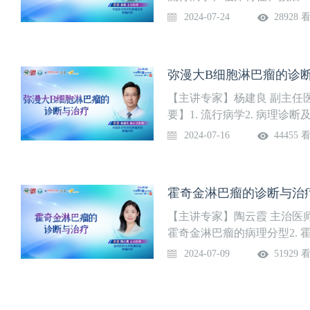
（3个）
2024-07-24
28928 
弥漫大B细胞淋巴瘤的诊断与
【主讲专家】杨建良 副主任
要】1. 流行病学2. 病理诊断
2024-07-16
44455 
霍奇金淋巴瘤的诊断与治疗 
【主讲专家】陶云霞 主治医
霍奇金淋巴瘤的病理分型2. 霍
奇金淋巴瘤的治疗
2024-07-09
51929 