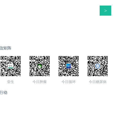
>
信矩阵
壹生
今日肿瘤
今日循环
今日糖尿病
行动