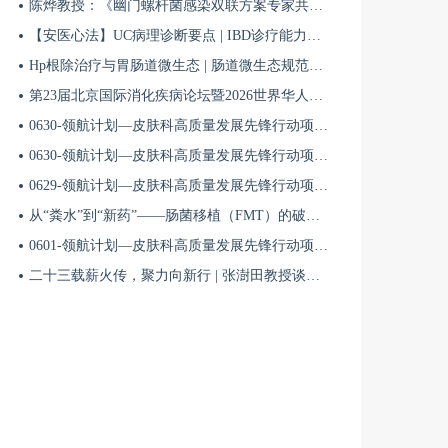
陈烨教授：《幽门螺杆菌感染双联方案专家共识（2026）》解读 | BIDDF2026
【安医心法】UC病理诊断要点 | IBD诊疗能力系统提升5
Hp根除治疗与胃肠道微生态 | 肠道微生态规范化诊疗4
第23届北京国际消化疾病论坛暨2026世界华人消化医师年会盛大开幕
0630-领航计划—皮肤科高质量发展先锋行动项目第六季第65期
0630-领航计划—皮肤科高质量发展先锋行动项目第六季第64期
0629-领航计划—皮肤科高质量发展先锋行动项目第六季第63期
从“粪水”到“新药”——肠菌移植（FMT）的破局与临床应用全景 | 肠道微生态规范化诊疗1
0601-领航计划—皮肤科高质量发展先锋行动项目第六季第42期
二十三载薪火传，聚力向新行 | 张澍田教授谈中国消化医学的传承与突破