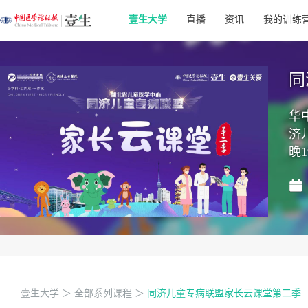
壹生大学
直播
资讯
我的训练
同
华
济
晚1
壹生大学
＞
全部系列课程
＞
同济儿童专病联盟家长云课堂第二季