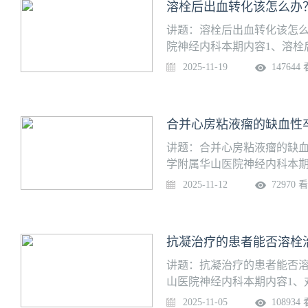
溶栓后出血转化该怎么办
讲题：溶栓后出血转化该怎么
院神经内科本期内容1、溶栓
溶栓后sICH风险？如何预测
2025-11-19
147644
类卒中患者如何处理？4、各
何处理溶栓后出血转化？上线日期
合并心房粘液瘤的缺血性
讲题：合并心房粘液瘤的缺血
学附属华山医院神经内科本期
先冠脉介入治疗？2、AIS合
2025-11-12
72970 
心包炎，或合并左心房/左心
粘液瘤，能否溶栓治疗？上线日期
抗凝治疗的患者能否溶栓
讲题：抗凝治疗的患者能否溶
山医院神经内科本期内容1、对
溶栓，其安全性如何？2、服
2025-11-05
108934