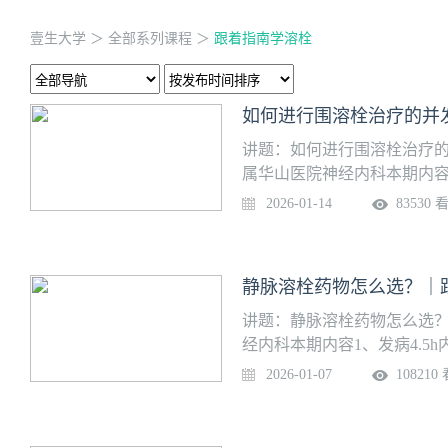
壹生大学
＞
全部系列课程
＞
跟着指南学溶栓
如何进行围溶栓治疗的并
讲题：如何进行围溶栓治疗的
属华山医院神经内科本期内容
栓治疗的血压管理？3、静脉
2026-01-14
83530 
怎么办？上线日期：1月14日（周
静脉溶栓药物怎么选？｜
讲题：静脉溶栓药物怎么选？
经内科本期内容1、发病4.
酶还是阿替普酶？2、发病4
2026-01-07
108210
者，静脉溶栓药物怎么选？3、
物怎么选择？上线日期：1月7日