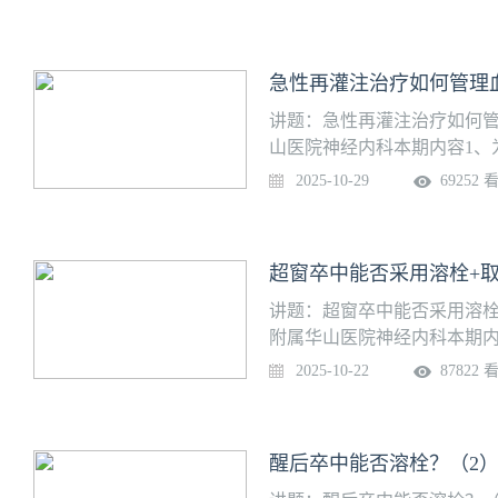
3、正在服用抗栓药物的患者
11月5日（周三） 19:00
急性再灌注治疗如何管理
讲题：急性再灌注治疗如何管
山医院神经内科本期内容1、
血管内治疗的血压管理建议是
2025-10-29
69252 
血管内治疗后的最佳血压是多少？
超窗卒中能否采用溶栓+
讲题：超窗卒中能否采用溶栓
附属华山医院神经内科本期内
哪些患者？2、超窗卒中且考
2025-10-22
87822 
情加重，可否再血管内治疗?
线日期：10月22日（周三） 19
醒后卒中能否溶栓？（2