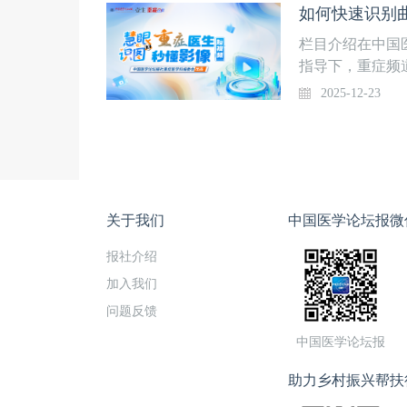
如何快速识别曲
速识别方法，内
染？上线时间12
栏目介绍在中国
中心重症医学科
指导下，重症频
堂】，话题涵盖
2025-12-23
生APP·“重症
为“慧眼识图-
青主任医师策划
速识别方法，内
时间12月23日
医学科课程安排
关于我们
中国医学论坛报微
报社介绍
加入我们
问题反馈
中国医学论坛报
助力乡村振兴帮扶