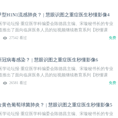
型H1N1流感肺炎？ | 慧眼识图之重症医生秒懂影像4
医学论坛报·重症医学科编委会陈德昌主编、宋璇秘书长的专业
道推出了面向临床医务人员的短视频继续教育系列【秒懂课
脱机困难、重症壹生秒懂影像、重症感染资料库等，将陆续在壹
27542 看过
免费
”频道、“壹生重症学院”视频号等上线播出，欢迎关注。本系列主题
重症医生秒懂影像”，由山东省公共卫生临床中心重症医学科孙文
和讲授内容，聚焦于几种常见病原体引起的肺炎或肺部感染的快
冠病毒感染？ | 慧眼识图之重症医生秒懂影像6
容共6讲，欢迎关注。本期内容如何快速识别甲型H1N1流感肺
月23日（周二）授课专家孙文青 主任医师山东省公共卫生临床
医学论坛报·重症医学科编委会陈德昌主编、宋璇秘书长的专业
课程安排
道推出了面向临床医务人员的短视频继续教育系列【秒懂课
脱机困难、重症壹生秒懂影像、重症感染资料库等，将陆续在壹
26581 看过
免费
”频道、“壹生重症学院”视频号等上线播出，欢迎关注。本系列主题
重症医生秒懂影像”，由山东省公共卫生临床中心重症医学科孙文
和讲授内容，聚焦于几种常见病原体引起的肺炎或肺部感染的快
黄色葡萄球菌肺炎？ | 慧眼识图之重症医生秒懂影像5
容共6讲，欢迎关注。本期内容如何快速识别新冠病毒感染？上
日（周二）授课专家孙文青 主任医师山东省公共卫生临床中心重
医学论坛报·重症医学科编委会陈德昌主编、宋璇秘书长的专业