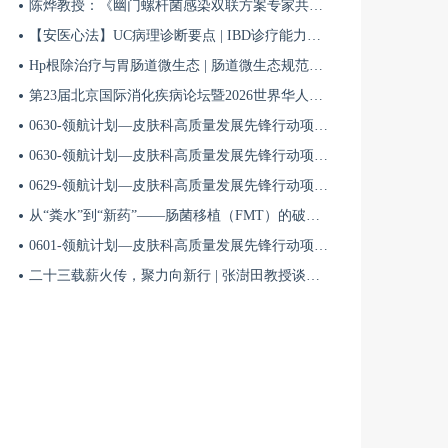
陈烨教授：《幽门螺杆菌感染双联方案专家共识（2026）》解读 | BIDDF2026
【安医心法】UC病理诊断要点 | IBD诊疗能力系统提升5
Hp根除治疗与胃肠道微生态 | 肠道微生态规范化诊疗4
第23届北京国际消化疾病论坛暨2026世界华人消化医师年会盛大开幕
0630-领航计划—皮肤科高质量发展先锋行动项目第六季第65期
0630-领航计划—皮肤科高质量发展先锋行动项目第六季第64期
0629-领航计划—皮肤科高质量发展先锋行动项目第六季第63期
从“粪水”到“新药”——肠菌移植（FMT）的破局与临床应用全景 | 肠道微生态规范化诊疗1
0601-领航计划—皮肤科高质量发展先锋行动项目第六季第42期
二十三载薪火传，聚力向新行 | 张澍田教授谈中国消化医学的传承与突破