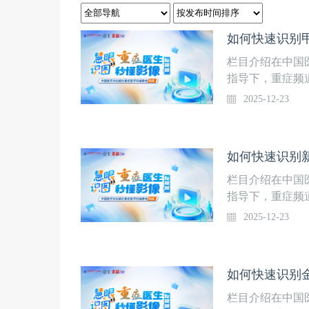
如何快速识别甲
栏目介绍在中国
指导下，重症频
堂】，话题涵盖
2025-12-23
生APP·“重症
为“慧眼识图-
青主任医师策划
如何快速识别新
速识别方法，内
炎？上线时间12
栏目介绍在中国
中心重症医学科
指导下，重症频
堂】，话题涵盖
2025-12-23
生APP·“重症
为“慧眼识图-
青主任医师策划
如何快速识别金
速识别方法，内
线时间12月23
栏目介绍在中国