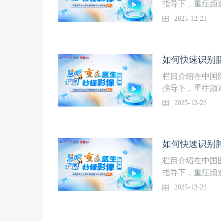
症医学科课程安
指导下，重症频
堂】，话题涵盖
2025-12-23
生APP·“重症
为“慧眼识图-
青主任医师策划
如何快速识别腺
速识别方法，内
炎？上线时间12
栏目介绍在中国
中心重症医学科
指导下，重症频
堂】，话题涵盖
2025-12-23
生APP·“重症
为“慧眼识图-
青主任医师策划
如何快速识别肺
速识别方法，内
上线时间12月2
栏目介绍在中国
重症医学科课程
指导下，重症频
堂】，话题涵盖
2025-12-23
生APP·“重症
为“慧眼识图-
青主任医师策划