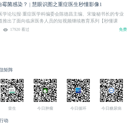
霉菌感染？ | 慧眼识图之重症医生秒懂影像1
容共6讲，欢迎关注。本期内容如何快速识别肺炎克雷白杆菌感
月23日（周二）授课专家孙文青 主任医师山东省公共卫生临床
医学论坛报·重症医学科编委会陈德昌主编、宋璇秘书长的专业
课程安排
道推出了面向临床医务人员的短视频继续教育系列【秒懂课
脱机困难、重症壹生秒懂影像、重症感染资料库等，将陆续在壹
17920 看过
免费
”频道、“壹生重症学院”视频号等上线播出，欢迎关注。本系列主题
重症医生秒懂影像”，由山东省公共卫生临床中心重症医学科孙文
和讲授内容，聚焦于几种常见病原体引起的肺炎或肺部感染的快
容共6讲，欢迎关注。本期内容如何快速识别曲霉菌感染？上线
（周二）授课专家孙文青 主任医师山东省公共卫生临床中心重症
信矩阵
壹生
今日肿瘤
今日循环
今日糖尿病
行动