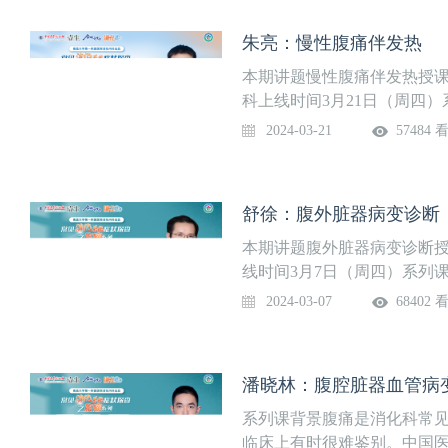
病诊断，最后进行知识点总
路，在临床上面对腹痛时，
朱亮：慢性腹痛伴发热
期讲题慢性腹痛伴黄疸授课专
副主任上线时间4月11日（
本期讲题慢性腹痛伴发热授课
科上线时间3月21日（周四
多种原因，经常表现复杂，在
2024-03-21
57484 
学院特别邀请南昌大学第一
查之腹痛》系列课。系列课
例分享的形式，分析该例的
舒徐：腹外脏器病变诊断
痛的病因，帮助大家拓宽思
周周四更新，欢迎关注。系
本期讲题腹外脏器病变诊断授
线时间3月7日（周四）系列
因，经常表现复杂，在临床上
2024-03-07
68402 
别邀请南昌大学第一附属医
痛》系列课。系列课分为急
的形式，分析该例的疾病诊
潘晓林：腹腔脏器血管病
因，帮助大家拓宽思路，在
更新，欢迎关注。系列课安
系列课背景腹痛是消化科常
临床上有时很难鉴别。中国医