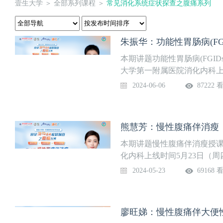
壹生大学
＞
全部系列课程
＞
常见消化系统症状探查之腹痛系列
朱振华：功能性胃肠病(FG
本期讲题功能性胃肠病(FGI
大学第一附属医院消化内科上
见症状，急慢性腹痛有多种
2024-06-06
87222 
医学论坛报·壹生消化学院特
《常见消化系统症状探查之
篇章，每节课将通过病例分
熊慧芳：慢性腹痛伴消瘦
结，通过梳理急慢性腹痛的
少误诊漏诊。系列课隔周周
本期讲题慢性腹痛伴消瘦授课
化内科上线时间5月23日（
痛有多种原因，经常表现复杂
2024-05-23
69168 
消化学院特别邀请南昌大学
状探查之腹痛》系列课。系
过病例分享的形式，分析该
廖旺娣：慢性腹痛伴大便
性腹痛的病因，帮助大家拓