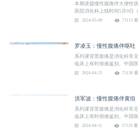
课隔周周四更新，欢迎关注
本期讲题慢性腹痛伴大便性状
医院消化科上线时间5月9日
腹痛有多种原因，经常表现复
2024-05-09
73115 
生消化学院特别邀请南昌大
症状探查之腹痛》系列课。
通过病例分享的形式，分析
罗凌玉：慢性腹痛伴呕吐
慢性腹痛的病因，帮助大家
列课隔周周四更新，欢迎关
系列课背景腹痛是消化科常
临床上有时很难鉴别。中国医
属医院消化科团队，策划了
2024-04-25
75138 
为急性腹痛和慢性腹痛两个
病诊断，最后进行知识点总
路，在临床上面对腹痛时，
洪军波：慢性腹痛伴黄疸
期讲题慢性腹痛伴呕吐授课专
主任上线时间4月25日（周
系列课背景腹痛是消化科常
临床上有时很难鉴别。中国医
属医院消化科团队，策划了
2024-04-11
57129 
为急性腹痛和慢性腹痛两个