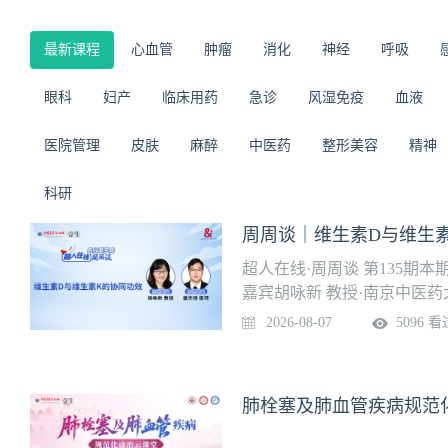
最新课程
心血管
肿瘤
消化
神经
呼吸
眼科
妇产
临床用药
急诊
风湿免疫
血液
医院管理
皮肤
麻醉
中医药
整形美容
精神
科研
周周谈｜维生素D与维生
超人在线·周周谈 第135期
嘉宾胡咏新 教授·南京中医
医师·南京中医药大学附属中
2026-08-07
5096 看
肺栓塞及肺血管疾病规范