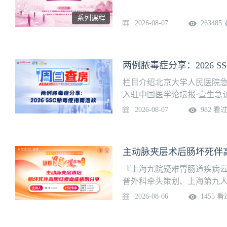
系列课程
2026-08-07
263485
两例脓毒症分享：2026 
栏目介绍北京大学人民医院急
入驻中国医学论坛报·壹生急
部免费开放，供临床同道交流
2026-08-07
982 看
道。课程信息讲题：两例脓毒症
生讨论专家：曹宝平等上线时
诊学院”，关注后免费获得上
『上海九院疑难胃肠道疾病
普外科牵头策划、上海第九
栏，聚焦疑难胃肠道疾病的诊
2026-08-06
1455 看
有代表性的疑难病例，解读
学术活动与全国同道们交流