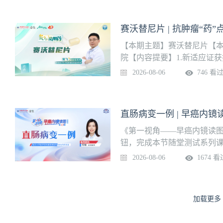
赛沃替尼片 | 抗肿瘤“药”
【本期主题】赛沃替尼片【本
院【内容提要】1.新适应证获批
制5.数据：抑制效力（IC₅₀
2026-08-06
746 看
的建议：平衡疗效与安全9.
险策略11.药品基本信息12
药学课程，点击下方训练营立
直肠病变一例 | 早癌内镜
理训练营
《第一视角——早癌内镜读图
钮，完成本节随堂测试系列
任医师指导、早癌亚专科策划
2026-08-06
1674 看
以术者第一视角，沉浸式解
9月18日，在壹生APP·消
例上线时间8月6日（周四）
加载更多
院消化内科本系列课程由南
成内镜检查10万余例，早癌