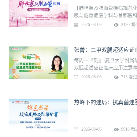
【肺栓塞及肺血管疾病规范
吸与危重症医学科与首都医科
题讲课+线上讨论”的模式，
2026-08-06
2490 看
点、难点问题进行深度剖析。
邀请广大同道相聚云端，交
保驾护航！【本期主题】本次
张菁：二甲双胍超适应证
女性，因“伤致左下肢肿痛1
危/E级急性肺栓塞。在多学
每周一『刻』·复旦大学附属
疗，患者最终转危为安。但
双胍超适应证临床应用注意事
白降低、脂肪酶及淀粉酶升
2026-08-06
713 看
威专家及多学科团队共同开展
交流，不见不散！
2026-08-06
9918 看