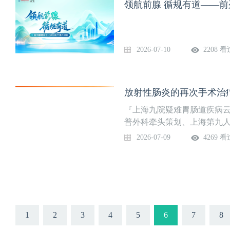
领航前腺 循规有道——前
本期『上海市一泌尿大讲堂
任、李登主治医师，结合相
讨论泌尿系结石的代谢评估
2026-07-10
2208 看
放射性肠炎的再次手术治疗
『上海九院疑难胃肠道疾病
普外科牵头策划、上海第九
栏，聚焦疑难胃肠道疾病的诊
2026-07-09
4269 看
有代表性的疑难病例，解读
学术活动与全国同道们交流
术治疗【主席】李幼生 主任
（福建医科大学附属第一医院
院），尹小平 主任医师（咸
医学院附属第九人民医院）
1
2
3
4
5
6
7
8