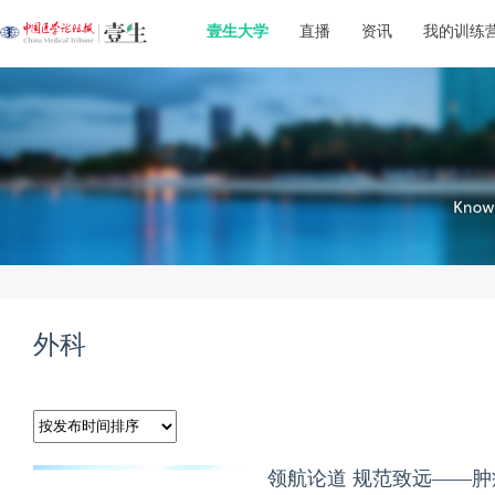
壹生大学
直播
资讯
我的训练
外科
领航论道 规范致远——肿