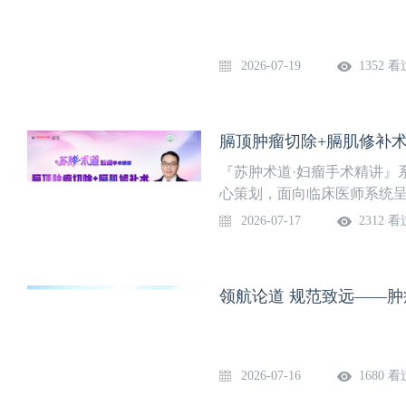
2026-07-19
1352 看
膈顶肿瘤切除+膈肌修补术 
『苏肿术道·妇瘤手术精讲』
心策划，面向临床医师系统
栏目聚焦于真实手术场景，
2026-07-17
2312 看
关键步骤、操作要点、临床
的“手把手”式教学，传递实
诊治水平。本期主题：膈顶肿
领航论道 规范致远——肿
江苏省肿瘤医院妇瘤外科
2026-07-16
1680 看