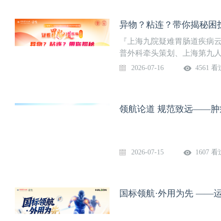
『上海九院疑难胃肠道疾病
普外科牵头策划、上海第九
栏，聚焦疑难胃肠道疾病的诊
2026-07-16
4561 看
有代表性的疑难病例，解读
学术活动与全国同道们交流
秘困扰患者多年的肠梗阻一例
领航论道 规范致远——肿
主讲】卢光辉 主治医师（郑
市浦东新区人民医院），邹磊
医师（上海交通大学医学院
2026-07-15
1607 看
国标领航·外用为先 ——运