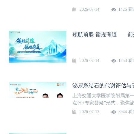
2026-07-14
1426 看
领航前腺 循规有道——前
2026-07-14
1853 看
泌尿系结石的代谢评估与管理
上海交通大学医学院附属第一
点评+专家答疑”形式，聚焦
治医师【点评专家】邵怡 主
2026-07-13
3944 看
之一，且极易复发。手术仅
仅靠微创技术无法逆转结石
代谢评估；基于结石成分以