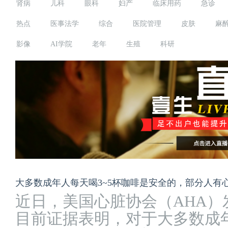
肾病
儿科
眼科
妇产
临床用药
急诊
热点
医事法学
综合
医院管理
皮肤
麻
影像
AI学院
老年
生殖
科研
大多数成年人每天喝3~5杯咖啡是安全的，部分人有
近日，美国心脏协会（AHA
目前证据表明，对于大多数成年