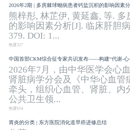
2026年2期 | 多房棘球蚴病患者钙盐沉积的影响因素
熊梓彤, 林芷伊, 黄延鑫, 等
的影响因素分析[J]. 临床肝胆病杂志, 2
379. DOI: 1...
热度327
中国首部CKM综合征专家共识发布——构建“代谢-心
2026年7月，由中华医学会
肾脏病学分会及《中华心血管
牵头，组织心血管、肾脏、内
公共卫生领...
热度654
胃炎的分类 | 东方医院消化道早癌进修总结