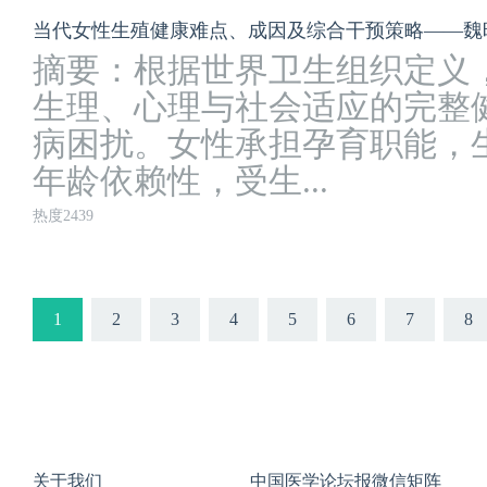
当代女性生殖健康难点、成因及综合干预策略——魏
摘要：根据世界卫生组织定义
生理、心理与社会适应的完整
病困扰。女性承担孕育职能，
年龄依赖性，受生...
热度2439
1
2
3
4
5
6
7
8
关于我们
中国医学论坛报微信矩阵