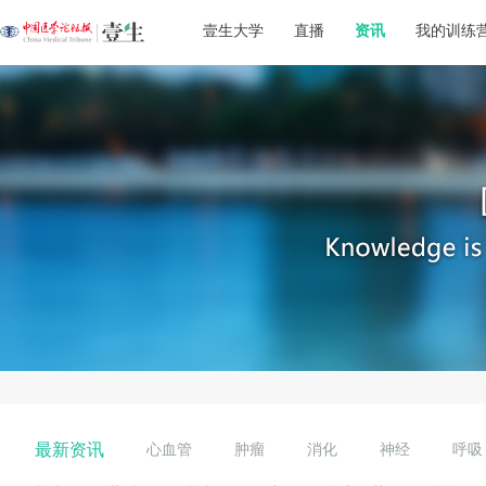
壹生大学
直播
资讯
我的训练
最新资讯
心血管
肿瘤
消化
神经
呼吸