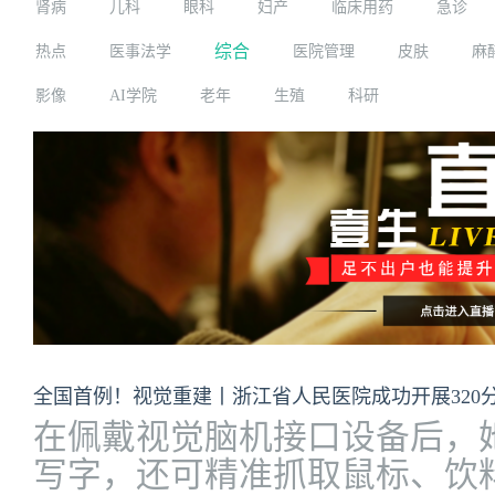
肾病
儿科
眼科
妇产
临床用药
急诊
综合
热点
医事法学
医院管理
皮肤
麻
影像
AI学院
老年
生殖
科研
全国首例！视觉重建丨浙江省人民医院成功开展320
在佩戴视觉脑机接口设备后，
写字，还可精准抓取鼠标、饮料.