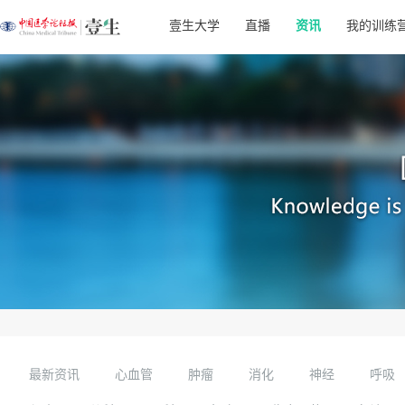
壹生大学
直播
资讯
我的训练
最新资讯
心血管
肿瘤
消化
神经
呼吸