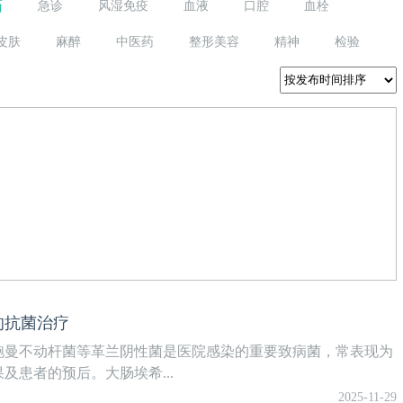
药
急诊
风湿免疫
血液
口腔
血栓
皮肤
麻醉
中医药
整形美容
精神
检验
的抗菌治疗
鲍曼不动杆菌等革兰阴性菌是医院感染的重要致病菌，常表现为
患者的预后。大肠埃希...
2025-11-29