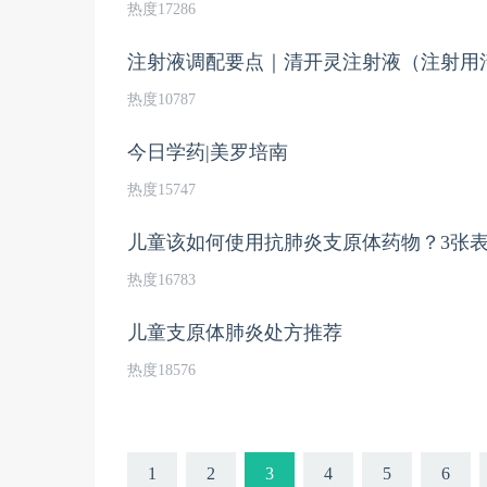
热度17286
注射液调配要点｜清开灵注射液（注射用
热度10787
今日学药|美罗培南
热度15747
儿童该如何使用抗肺炎支原体药物？3张
热度16783
儿童支原体肺炎处方推荐
热度18576
1
2
3
4
5
6