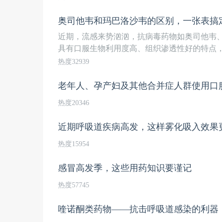
奥司他韦和玛巴洛沙韦的区别，一张表搞
近期，流感来势汹汹，抗病毒药物如奥司他韦
具有口服生物利用度高、组织渗透性好的特点，那
热度32939
老年人、孕产妇及其他合并症人群使用口
热度20346
近期呼吸道疾病高发，这样雾化吸入效果
热度15954
感冒高发季，这些用药知识要谨记
热度57745
喹诺酮类药物——抗击呼吸道感染的利器