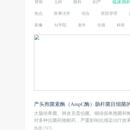
临床用
肾病
儿科
眼科
妇产
热点
医事法学
综合
医院管理
影像
AI学院
老年
生殖
科研
产头孢菌素酶（AmpC酶）肠杆菌目细菌
大肠埃希菌、肺炎克雷伯菌、铜绿假单胞菌和
对多种抗菌药物耐药，严重影响抗感染治疗效果及
热度17075