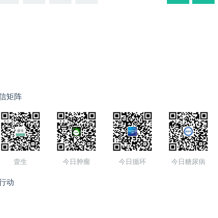
信矩阵
壹生
今日肿瘤
今日循环
今日糖尿病
行动