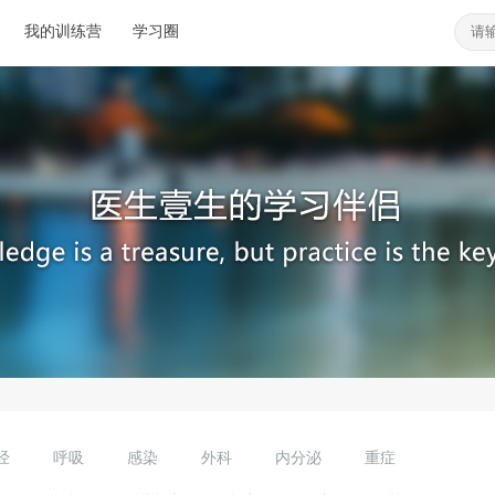
我的训练营
学习圈
经
呼吸
感染
外科
内分泌
重症