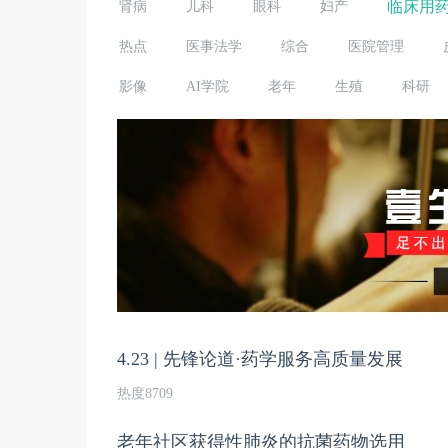
临床用
肾病
儿科
眼科
妇产
热点
医事法学
综合
医院管理
影像
AI学院
老年
生殖
科研
4.23 | 先锋论道·药学服务高质量发展
热度8709
老年社区获得性肺炎的抗菌药物选用