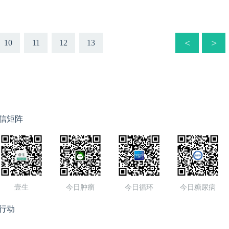
<
>
10
11
12
13
信矩阵
壹生
今日肿瘤
今日循环
今日糖尿病
行动