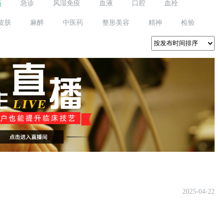
药
急诊
风湿免疫
血液
口腔
血栓
皮肤
麻醉
中医药
整形美容
精神
检验
2025-04-22