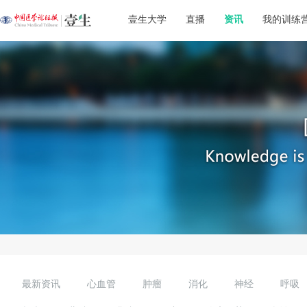
壹生大学
直播
资讯
我的训练
最新资讯
心血管
肿瘤
消化
神经
呼吸