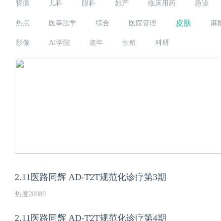
肾病
儿科
眼科
妇产
临床用药
急诊
皮肤
热点
医事法学
综合
医院管理
麻
影像
AI学院
老年
生殖
科研
2.11医路同辉 AD-T2T规范化诊疗第3期
热度20989
2.11医路同辉 AD-T2T规范化诊疗第4期