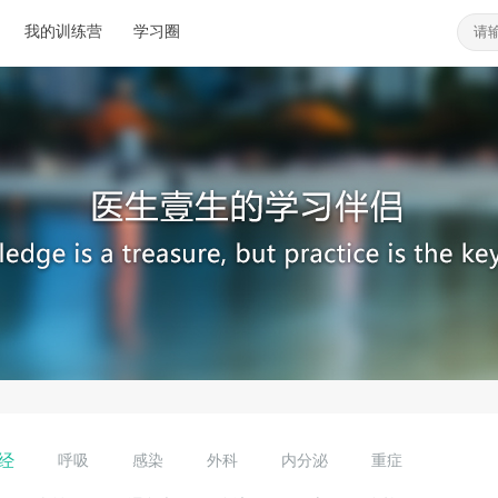
我的训练营
学习圈
经
呼吸
感染
外科
内分泌
重症