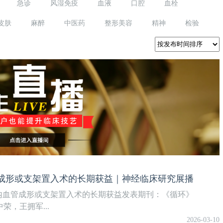
急诊
风湿免疫
血液
口腔
血栓
皮肤
麻醉
中医药
整形美容
精神
检验
成形或支架置入术的长期获益｜神经临床研究展播
内血管成形或支架置入术的长期获益发表期刊：《循环》
中荣，王拥军...
2026-03-10