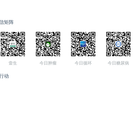
信矩阵
壹生
今日肿瘤
今日循环
今日糖尿病
行动