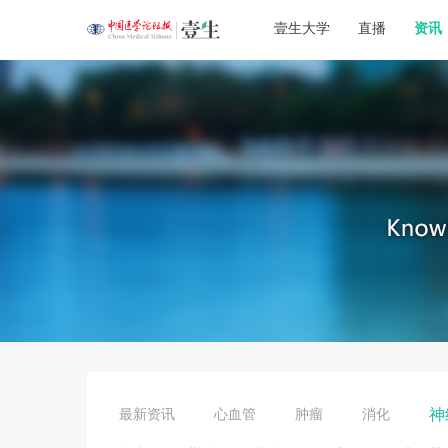
壹生大学
直播
资讯
神
最新资讯
心血管
肿瘤
消化