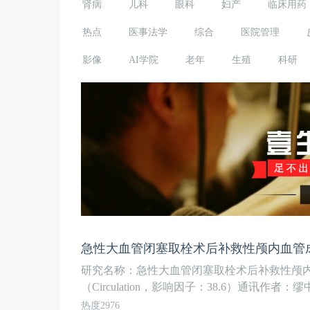
肾病
儿科
眼科
妇产
临床用药
热点
医事法学
综合
医院管理
影像
AI学院
老年
生殖
科研
急性大血管闭塞取栓术后补救性颅内血管
研究名称：急性大血管闭塞取栓术后补救性颅
（Circulation，影响因子：38.6）通讯作者：缪
热度2976