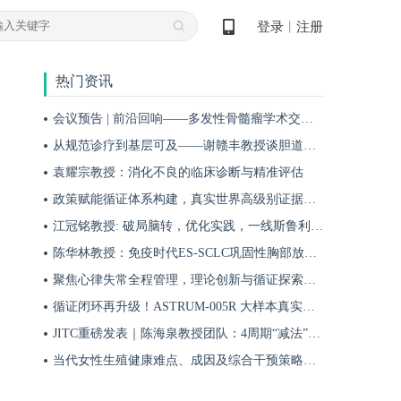
登录
注册
丨
热门资讯
会议预告 | 前沿回响——多发性骨髓瘤学术交流会第十八期即将启幕！
从规范诊疗到基层可及——谢赣丰教授谈胆道肿瘤防治的本土化实践之路
袁耀宗教授：消化不良的临床诊断与精准评估
政策赋能循证体系构建，真实世界高级别证据夯实斯鲁利单抗一线治疗广泛期小细胞肺癌临床地位
江冠铭教授: 破局脑转，优化实践，一线斯鲁利单抗联合化疗为小细胞肺癌脑转移患者带来颅内与全身双重获益
陈华林教授：免疫时代ES-SCLC巩固性胸部放疗再添真实世界循证依据——cTRT可独立改善患者生存获益
聚焦心律失常全程管理，理论创新与循证探索共筑诊疗新格局
循证闭环再升级！ASTRUM-005R 大样本真实世界研究，解锁斯鲁利单抗 ES-SCLC 全程管理新方案
JITC重磅发表｜陈海泉教授团队：4周期“减法”方案成功探索可切除肺鳞癌围术期治疗新路径
当代女性生殖健康难点、成因及综合干预策略——魏晗