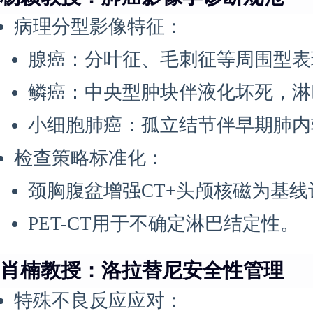
病理分型影像特征：
腺癌：分叶征、毛刺征等周围型表
鳞癌：中央型肿块伴液化坏死，淋
小细胞肺癌：孤立结节伴早期肺内
检查策略标准化：
颈胸腹盆增强CT+头颅核磁为基
PET-CT用于不确定淋巴结定性。
肖楠教授：洛拉替尼安全性管理
特殊不良反应应对：