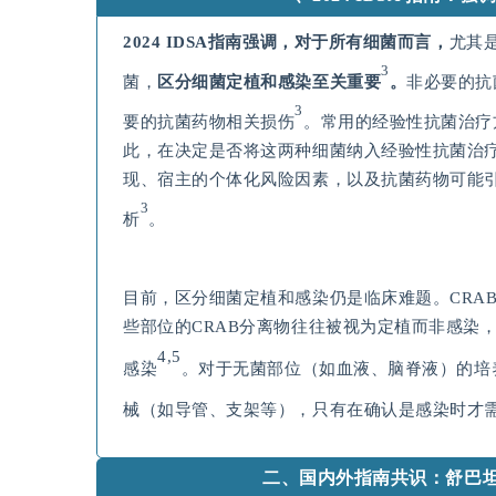
2024 IDSA
指南强调，对于所有细菌而言，
尤其
3
菌，
区分细菌定植和感染至关重要
。
非必要的抗
3
要的抗菌药物相关损伤
。常用的经验性抗菌治疗
此，在决定是否将这两种细菌纳入经验性抗菌治
现、宿主的个体化风险因素，以及抗菌药物可能
3
析
。
目前，区分细菌定植和感染仍是临床难题。CRA
些部位的CRAB分离物往往被视为定植而非感染
4,5
感染
。对于无菌部位（如血液、脑脊液）的培
械（如导管、支架等），只有在确认是感染时才
二、国内外指南共识：舒巴坦