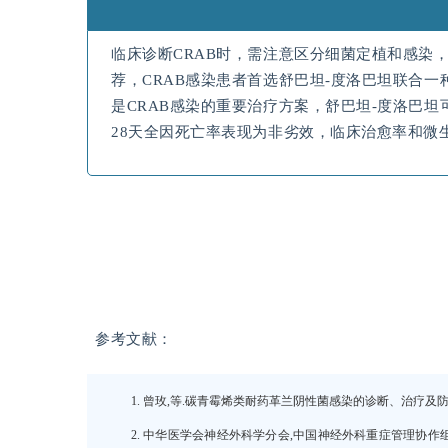
临床诊断CRAB时，需注意区分细菌定植和感染，只
荐，CRAB感染患者首选舒巴坦-度洛巴坦联合一
是CRAB感染的重要治疗方案，舒巴坦-度洛巴坦
28天全因死亡率表现为非劣效，临床治愈率和微
参考文献：
1. 曾玫,等.碳青霉烯类耐药革兰阴性菌感染的诊断、治疗及防控指南[J]
2. 中华医学会神经外科学分会,中国神经外科重症管理协作组