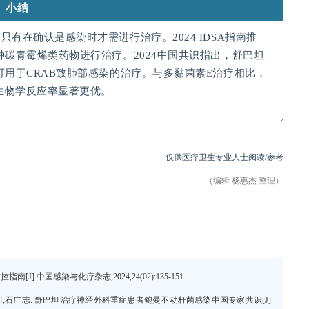
小结
有在确认是感染时才需进行治疗。2024 IDSA指南推
种碳青霉烯类药物进行治疗。2024中国共识指出，舒巴坦
可用于CRAB致肺部感染的治疗。与多黏菌素E治疗相比，
生物学反应率显著更优。
仅供医疗卫生专业人士阅读/参考
（编辑 杨惠杰 整理）
.中国感染与化疗杂志,2024,24(02):135-151.
,石广志. 舒巴坦治疗神经外科重症患者鲍曼不动杆菌感染中国专家共识[J].