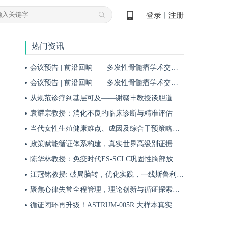
登录
注册
丨
热门资讯
会议预告 | 前沿回响——多发性骨髓瘤学术交流会第十九期即将启幕！
会议预告 | 前沿回响——多发性骨髓瘤学术交流会第十八期即将启幕！
从规范诊疗到基层可及——谢赣丰教授谈胆道肿瘤防治的本土化实践之路
袁耀宗教授：消化不良的临床诊断与精准评估
当代女性生殖健康难点、成因及综合干预策略——魏晗
政策赋能循证体系构建，真实世界高级别证据夯实斯鲁利单抗一线治疗广泛期小细胞肺癌临床地位
陈华林教授：免疫时代ES-SCLC巩固性胸部放疗再添真实世界循证依据——cTRT可独立改善患者生存获益
江冠铭教授: 破局脑转，优化实践，一线斯鲁利单抗联合化疗为小细胞肺癌脑转移患者带来颅内与全身双重获益
聚焦心律失常全程管理，理论创新与循证探索共筑诊疗新格局
循证闭环再升级！ASTRUM-005R 大样本真实世界研究，解锁斯鲁利单抗 ES-SCLC 全程管理新方案