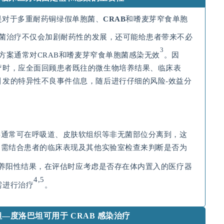
是对于多重耐药铜绿假单胞菌、
CRAB
和嗜麦芽窄食单胞
菌治疗不仅会加剧耐药性的发展，还可能给患者带来不必
3
方案通常对CRAB和嗜麦芽窄食单胞菌感染无效
。因
疗时，应全面回顾患者既往的微生物培养结果、临床表
引发的特异性不良事件信息，随后进行仔细的风险-效益分
B通常可在呼吸道、皮肤软组织等非无菌部位分离到，这
，需结合患者的临床表现及其他实验室检查来判断是否为
养阳性结果，在评估时应考虑是否存在体内置入的医疗器
4,5
需进行治疗
。
—度洛巴坦可用于 CRAB
感染治疗