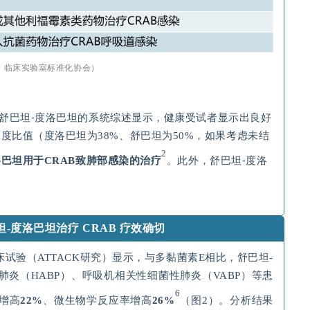
：临床实验室标准化协会）
针对舒巴坦⁃度洛巴坦的系统综述显示，健康受试者显示出良好
度比值（度洛巴坦为38%、舒巴坦为50%，如果考虑未结
2
洛巴坦用于
CRAB
致肺部感染的治疗
。此外，舒巴坦⁃度洛
。
-度洛巴坦治疗 CRAB 疗效确切
试验（ATTACK研究）显示，与多黏菌素E相比，舒巴坦-
肺炎（HABP）、呼吸机相关性细菌性肺炎（VABP）等患
6
增高
22%
、微生物学反应率增高
26%
（图2）。分析结果