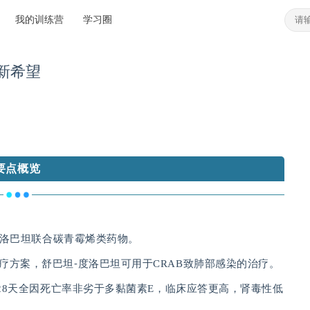
我的训练营
学习圈
新希望
要点概览
坦-度洛巴坦联合碳青霉烯类药物。
要治疗方案，舒巴坦⁃度洛巴坦可用于CRAB致肺部感染的治疗。
BP，28天全因死亡率非劣于多黏菌素E，临床应答更高，肾毒性低