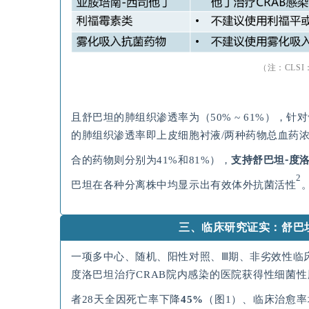
（注：
CLSI
且舒巴坦的肺组织渗透率为（50% ~ 61%），
的肺组织渗透率即上皮细胞衬液/两种药物总血药浓
合的药物则分别为41%和81%），
支持舒巴坦
⁃
度
2
巴坦在各种分离株中均显示出有效体外抗菌活性
三、临床研究证实：舒巴坦
一项多中心、随机、阳性对照、Ⅲ期、非劣效性临床
度洛巴坦治疗CRAB院内感染的医院获得性细菌性
者28天全因死亡率下降
45%
（图1）、临床治愈率