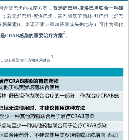
可使用含舒巴坦的抗菌方案，
首选舒巴坦
-
度洛巴坦联合一种碳
）；若无舒巴坦-度洛巴坦，高剂量氨苄西林-舒巴坦（舒巴
即多黏菌素B、米诺环素＞替加环素或头孢地尔）可作为替代
2
坦是
CRAB
感染的重要治疗方案
。
3
指南：CRAB感染治疗药物使用建议