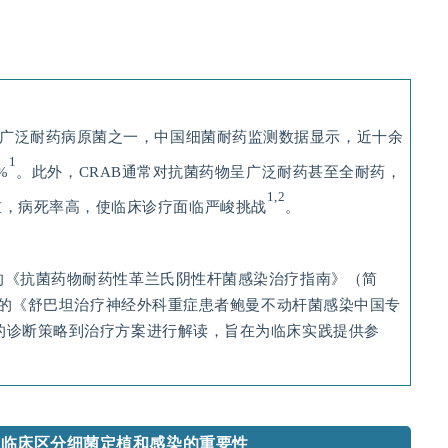
或广泛耐药病原菌之一，中国细菌耐药监测数据显示，近十余
1
%
。此外，CRAB通常对抗菌药物呈广泛耐药甚至全耐药，
1,2
重，病死率高，使临床诊疗面临严峻挑战
。
发布的《抗菌药物耐药性革兰氏阴性杆菌感染治疗指南》（简
学会发布的《舒巴坦治疗神经外科重症患者鲍曼不动杆菌感染中国专
感染的诊断策略到治疗方案进行解读，旨在为临床实践提供参
：强调临床区分细菌定植和感染
的重要性