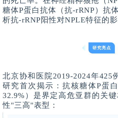
的死亡率。在神经精神狼疮（NP
糖体P蛋白抗体（抗-rRNP）
析抗-rRNP阳性对NPLE特征
研究亮点
北京协和医院
2019-2024
年
425
研究首次揭示：抗核糖体
P
蛋
32.9%
）是界定高危亚群的关键
性
"
三高
"
表型：