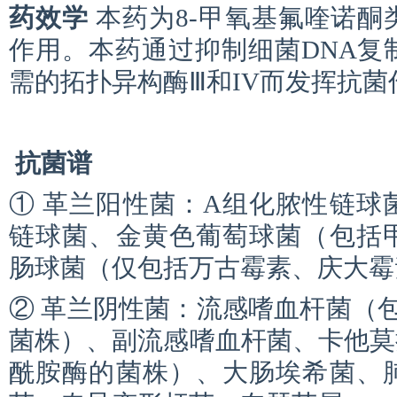
药效学
本药为8-甲氧基氟喹诺酮
作用。本药通过抑制细菌DNA复
需的拓扑异构酶Ⅲ和IV而发挥抗菌
抗菌谱
① 革兰阳性菌：A组化脓性链球
链球菌、金黄色葡萄球菌（包括
肠球菌（仅包括万古霉素、庆大霉
② 革兰阴性菌：流感嗜血杆菌（
菌株）、副流感嗜血杆菌、卡他莫
酰胺酶的菌株）、大肠埃希菌、