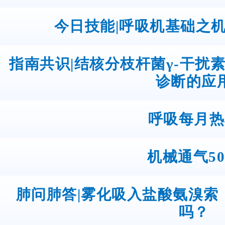
今日技能|呼吸机基础之
指南共识|结核分枝杆菌γ-干扰
诊断的应
呼吸每月热
机械通气5
肺问肺答|雾化吸入盐酸氨溴索
吗？