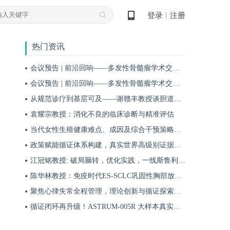
登录
注册
丨
热门资讯
会议预告 | 前沿回响——多发性骨髓瘤学术交流会第十九期即将启幕！
会议预告 | 前沿回响——多发性骨髓瘤学术交流会第十八期即将启幕！
从规范诊疗到基层可及——谢赣丰教授谈胆道肿瘤防治的本土化实践之路
袁耀宗教授：消化不良的临床诊断与精准评估
当代女性生殖健康难点、成因及综合干预策略——魏晗
政策赋能循证体系构建，真实世界高级别证据夯实斯鲁利单抗一线治疗广泛期小细胞肺癌临床地位
江冠铭教授: 破局脑转，优化实践，一线斯鲁利单抗联合化疗为小细胞肺癌脑转移患者带来颅内与全身双重获益
陈华林教授：免疫时代ES-SCLC巩固性胸部放疗再添真实世界循证依据——cTRT可独立改善患者生存获益
聚焦心律失常全程管理，理论创新与循证探索共筑诊疗新格局
循证闭环再升级！ASTRUM-005R 大样本真实世界研究，解锁斯鲁利单抗 ES-SCLC 全程管理新方案