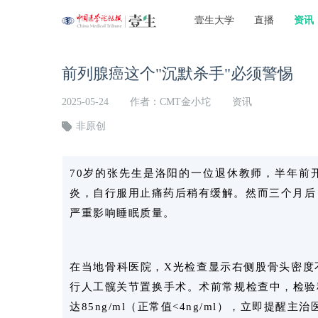
壹生大学
直播
资讯
前列腺癌这个"沉默杀手"必须警惕
2025-05-24
作者：CMT金小坨
资讯
非原创
70岁的张先生是洛阳的一位退休教师，半年前
炎，自行服用止痛药后稍有缓解。然而三个月后
严重影响睡眠质量。
在当地骨科医院，X光检查显示右侧股骨头密度不
行人工髋关节置换手术。术前常规检查中，检验
达85ng/ml（正常值<4ng/ml），立即提醒主