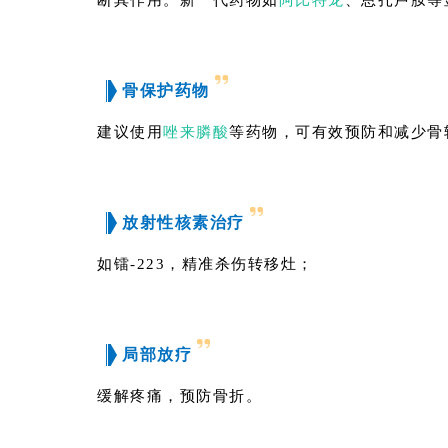
断其作用。新一代药物如
阿比特龙
、恩扎卢胺等
骨保护药物
建议使用
唑来膦酸
等药物，可有效预防和减少骨
放射性核素治疗
如镭-223，精准杀伤转移灶；
局部放疗
缓解疼痛，预防骨折。