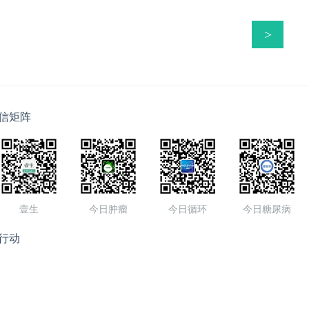
>
信矩阵
壹生
今日肿瘤
今日循环
今日糖尿病
行动