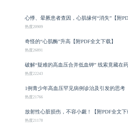
心悸、晕厥患者查因，心肌缘何“消失”【附P
热度20909
奇怪的“心肌酶”升高【附PDF全文下载】
热度26891
破解“疑难的高血压合并低血钾” 线索竟藏在
热度22243
1例青少年高血压罕见病例诊治及引发的思考【
热度21766
放射性心脏损伤，不容小觑！【附PDF全文下
热度21178