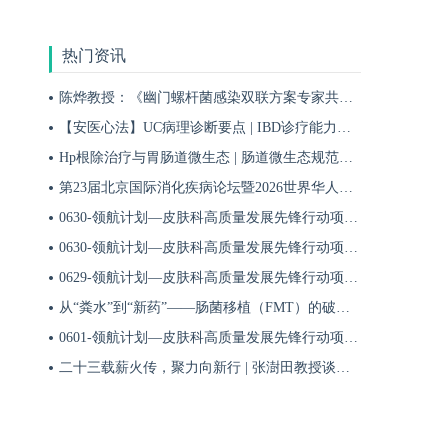
热门资讯
陈烨教授：《幽门螺杆菌感染双联方案专家共识（2026）》解读 | BIDDF2026
【安医心法】UC病理诊断要点 | IBD诊疗能力系统提升5
Hp根除治疗与胃肠道微生态 | 肠道微生态规范化诊疗4
第23届北京国际消化疾病论坛暨2026世界华人消化医师年会盛大开幕
0630-领航计划—皮肤科高质量发展先锋行动项目第六季第65期
0630-领航计划—皮肤科高质量发展先锋行动项目第六季第64期
0629-领航计划—皮肤科高质量发展先锋行动项目第六季第63期
从“粪水”到“新药”——肠菌移植（FMT）的破局与临床应用全景 | 肠道微生态规范化诊疗1
0601-领航计划—皮肤科高质量发展先锋行动项目第六季第42期
二十三载薪火传，聚力向新行 | 张澍田教授谈中国消化医学的传承与突破