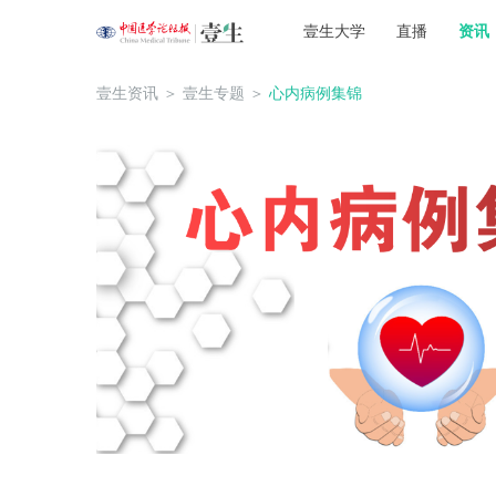
壹生大学
直播
资讯
壹生资讯
＞
壹生专题
＞
心内病例集锦