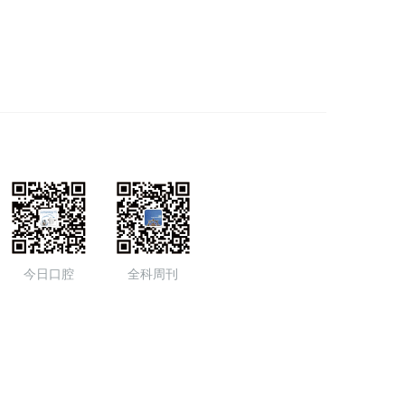
今日口腔
全科周刊