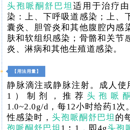
头孢哌酮舒巴坦
适用于治疗由
染：上、下呼吸道感染；上、
囊炎、胆管炎和其他腹腔内感
肤和软组织感染；骨骼和关节
炎、淋病和其他生殖道感染。
【用法用量】
静脉滴注或静脉注射。成人使
1）制剂，推荐
头孢哌
1.0~2.0g/d，每12小时给
性感染时，
头孢哌酮舒巴坦
的
孢哌酮舒巴坦
1︰1，即4g
头孢