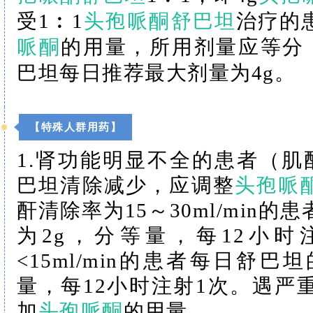
受1︰1
头孢哌酮舒巴坦
治疗的
哌酮
的用量，所用剂量应等分，
巴坦每日推荐最大剂量为4g。
【特殊人群用药】
1.肾功能明显不全的患者（肌酐清
巴坦清除减少，应调整
头孢哌
酐清除率为15～30ml/min
为2g，分等量，每12小时
<15ml/min的患者每日舒
量，每12小时注射1次。遇严
加
头孢哌酮
的用量。