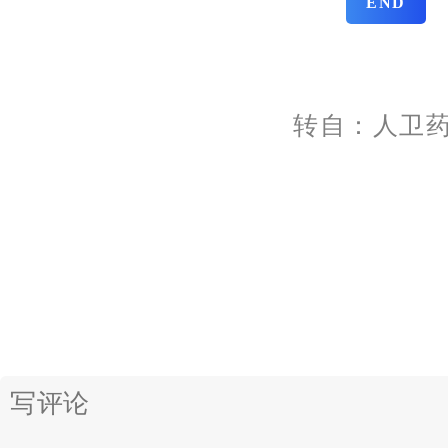
END
转自：人卫