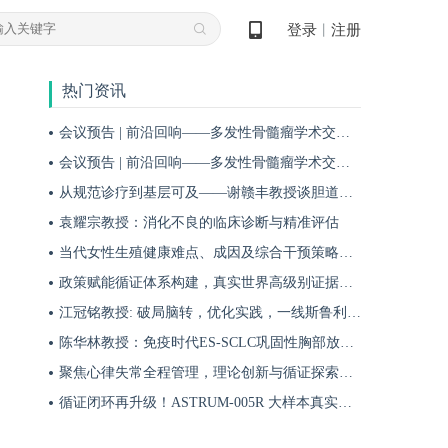
登录
注册
丨
热门资讯
会议预告 | 前沿回响——多发性骨髓瘤学术交流会第十九期即将启幕！
会议预告 | 前沿回响——多发性骨髓瘤学术交流会第十八期即将启幕！
从规范诊疗到基层可及——谢赣丰教授谈胆道肿瘤防治的本土化实践之路
袁耀宗教授：消化不良的临床诊断与精准评估
当代女性生殖健康难点、成因及综合干预策略——魏晗
政策赋能循证体系构建，真实世界高级别证据夯实斯鲁利单抗一线治疗广泛期小细胞肺癌临床地位
江冠铭教授: 破局脑转，优化实践，一线斯鲁利单抗联合化疗为小细胞肺癌脑转移患者带来颅内与全身双重获益
陈华林教授：免疫时代ES-SCLC巩固性胸部放疗再添真实世界循证依据——cTRT可独立改善患者生存获益
聚焦心律失常全程管理，理论创新与循证探索共筑诊疗新格局
循证闭环再升级！ASTRUM-005R 大样本真实世界研究，解锁斯鲁利单抗 ES-SCLC 全程管理新方案