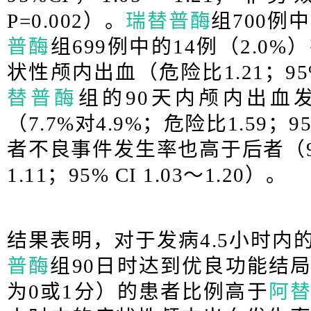
P=0.002）。
瑞替普酶
组700例中
普酶
组699例中的14例（2.0
状性颅内出血（危险比1.21；95% C
替普酶
组的90天内颅内出血
（7.7%对4.9%；危险比1.59；95%
者不良事件发生率也高于后者（91
1.11；95% CI 1.03～1.20）。
结果表明，对于发病4.5小时内
普酶
组90日时达到优良功能结局（
为0或1分）的患者比例高于
阿