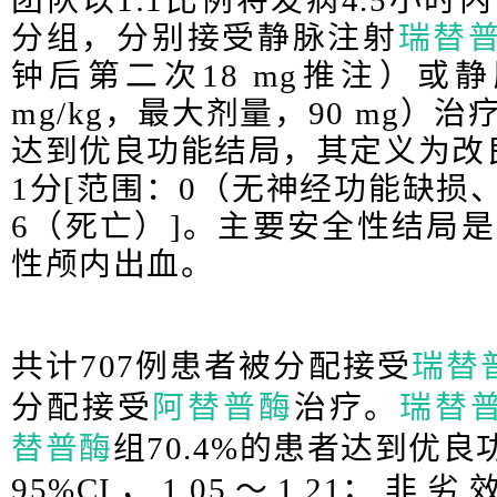
团队以1:1比例将发病4.5小
分组，分别接受静脉注射
瑞替
钟后第二次18 mg推注）或
mg/kg，最大剂量，90 mg）
达到优良功能结局，其定义为改良R
1分[范围：0（无神经功能缺损
6（死亡）]。主要安全性结局是
性颅内出血。
共计707例患者被分配接受
瑞替
分配接受
阿替普酶
治疗。
瑞替
替普酶
组70.4%的患者达到优良
95%CI，1.05～1.21；非劣