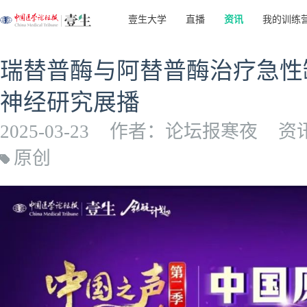
壹生大学
直播
资讯
我的训练
瑞替普酶与阿替普酶治疗急性
神经研究展播
2025-03-23
作者：论坛报寒夜
资
原创