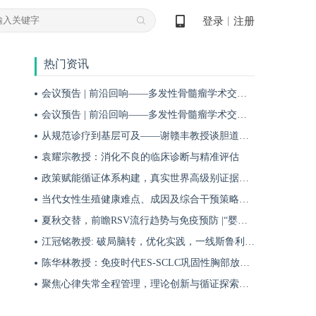
登录
注册
丨
热门资讯
会议预告 | 前沿回响——多发性骨髓瘤学术交流会第十九期即将启幕！
会议预告 | 前沿回响——多发性骨髓瘤学术交流会第十八期即将启幕！
从规范诊疗到基层可及——谢赣丰教授谈胆道肿瘤防治的本土化实践之路
袁耀宗教授：消化不良的临床诊断与精准评估
政策赋能循证体系构建，真实世界高级别证据夯实斯鲁利单抗一线治疗广泛期小细胞肺癌临床地位
当代女性生殖健康难点、成因及综合干预策略——魏晗
夏秋交替，前瞻RSV流行趋势与免疫预防 |“婴儿RSV预防圆桌派”专题访谈
江冠铭教授: 破局脑转，优化实践，一线斯鲁利单抗联合化疗为小细胞肺癌脑转移患者带来颅内与全身双重获益
陈华林教授：免疫时代ES-SCLC巩固性胸部放疗再添真实世界循证依据——cTRT可独立改善患者生存获益
聚焦心律失常全程管理，理论创新与循证探索共筑诊疗新格局