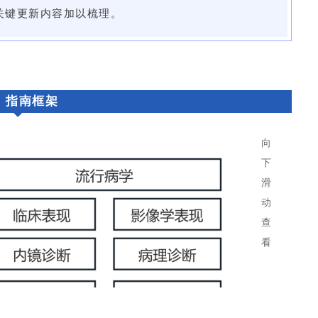
关键更新内容加以梳理。
、指南框架
向
下
滑
动
查
看