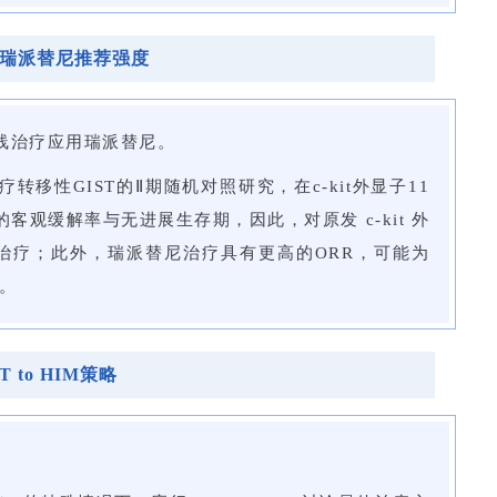
-瑞派替尼推荐强度
线治疗应用瑞派替尼。
疗转移性GIST的Ⅱ期随机对照研究，在c-kit外显子11
客观缓解率与无进展生存期，因此，对原发 c-kit 外
二线治疗；此外，瑞派替尼治疗具有更高的ORR，可能为
会。
to HIM策略