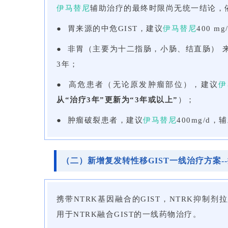
伊马替尼
辅助治疗的最终时限尚无统一结论，
● 胃来源的中危GIST，建议
伊马替尼
400 m
● 非胃（主要为十二指肠，小肠、结直肠） 来
3年；
● 高危患者（无论原发肿瘤部位），建议
伊
从“治疗3年”更新为“3年或以上”
）；
● 肿瘤破裂患者，建议
伊马替尼
400mg/d
（二）新增复发转性移GIST一线治疗方案-
携带NTRK基因融合的GIST，NTRK抑
用于NTRK融合GIST的一线药物治疗。