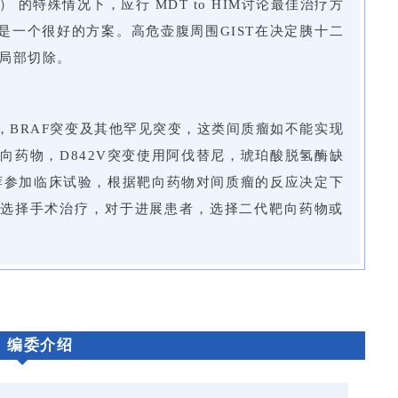
的特殊情况下，应行 MDT to HIM讨论最佳治疗方
是一个很好的方案。高危壶腹周围GIST在决定胰十二
虑局部切除。
陷，BRAF突变及其他罕见突变，这类间质瘤如不能实现
向药物，D842V突变使用阿伐替尼，琥珀酸脱氢酶缺
推荐参加临床试验，根据靶向药物对间质瘤的反应决定下
选择手术治疗，对于进展患者，选择二代靶向药物或
、编委介绍