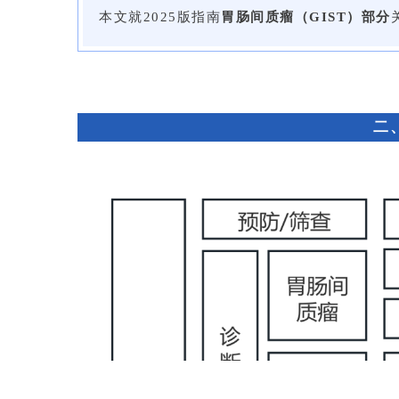
本文就2025版指南
胃肠间质瘤（GIST）
部分
二