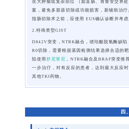
在大肿瘤或复杂部位 （如直肠、胃食管交界处） 
案，避免多脏器切除或功能损害，新辅助治疗
指肠切除术之前，应使用 EUS确认诊断并考
2.特殊类型GIST
D842V突变，NTRK融合，琥珀酸脱氢酶缺
R0切除，需要根据基因检测结果选择合适的靶
陷使用
舒尼替尼
，NTRK融合及BRAF突变
一步治疗，对有反应的患者，达到最大反应时
其他TKI药物。
四