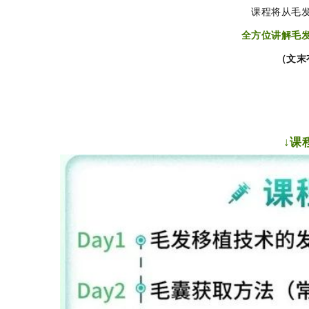
课程将从毛
全方位讲解毛
（文末
↓课