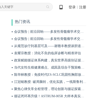
登录
注册
丨
热门资讯
会议预告 | 前沿回响——多发性骨髓瘤学术交流会第十九期即将启幕！
会议预告 | 前沿回响——多发性骨髓瘤学术交流会第十八期即将启幕！
从规范诊疗到基层可及——谢赣丰教授谈胆道肿瘤防治的本土化实践之路
袁耀宗教授：消化不良的临床诊断与精准评估
政策赋能循证体系构建，真实世界高级别证据夯实斯鲁利单抗一线治疗广泛期小细胞肺癌临床地位
当代女性生殖健康难点、成因及综合干预策略——魏晗
陈华林教授：免疫时代ES-SCLC巩固性胸部放疗再添真实世界循证依据——cTRT可独立改善患者生存获益
江冠铭教授: 破局脑转，优化实践，一线斯鲁利单抗联合化疗为小细胞肺癌脑转移患者带来颅内与全身双重获益
聚焦心律失常全程管理，理论创新与循证探索共筑诊疗新格局
循证闭环再升级！ASTRUM-005R 大样本真实世界研究，解锁斯鲁利单抗 ES-SCLC 全程管理新方案