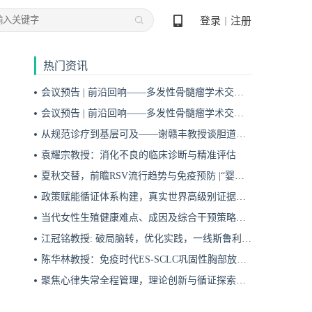
登录
注册
丨
热门资讯
会议预告 | 前沿回响——多发性骨髓瘤学术交流会第十九期即将启幕！
会议预告 | 前沿回响——多发性骨髓瘤学术交流会第十八期即将启幕！
从规范诊疗到基层可及——谢赣丰教授谈胆道肿瘤防治的本土化实践之路
袁耀宗教授：消化不良的临床诊断与精准评估
夏秋交替，前瞻RSV流行趋势与免疫预防 |“婴儿RSV预防圆桌派”专题访谈
政策赋能循证体系构建，真实世界高级别证据夯实斯鲁利单抗一线治疗广泛期小细胞肺癌临床地位
当代女性生殖健康难点、成因及综合干预策略——魏晗
江冠铭教授: 破局脑转，优化实践，一线斯鲁利单抗联合化疗为小细胞肺癌脑转移患者带来颅内与全身双重获益
陈华林教授：免疫时代ES-SCLC巩固性胸部放疗再添真实世界循证依据——cTRT可独立改善患者生存获益
聚焦心律失常全程管理，理论创新与循证探索共筑诊疗新格局