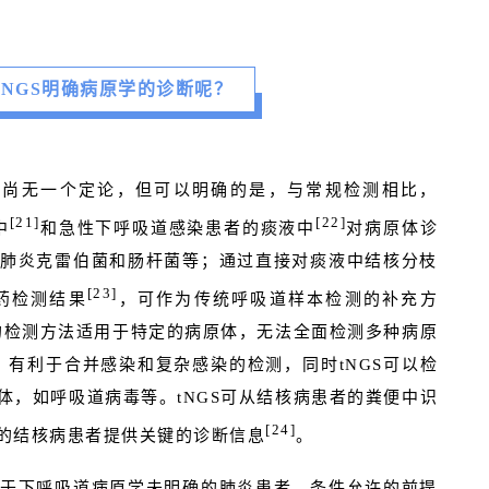
tNGS明确病原学的诊断呢？
题尚无一个定论，但可以明确的是，与常规检测相比，
[21]
[22]
中
和急性下呼吸道感染患者的痰液中
对病原体诊
肺炎克雷伯菌和肠杆菌等；通过直接对痰液中结核分枝
[23]
药检测结果
，可作为传统呼吸道样本检测的补充方
统的检测方法适用于特定的病原体，无法全面检测多种病原
，有利于合并感染和复杂感染的检测，同时tNGS可以检
体，如呼吸道病毒等。tNGS可从结核病患者的粪便中识
[24]
的结核病患者提供关键的诊断信息
。
于下呼吸道病原学未明确的肺炎患者，条件允许的前提