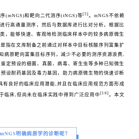
[5]
mNGS)和靶向二代测序(tNGS)等
。mNGS不依赖
进行高通量测序，然后与数据库进行比对分析，根据比
类，能够快速、客观地检测临床样本中的较多病原微生
GS是指在文库制备之前通过对样本中目标核酸序列富集扩
知病原靶向富集目标序列，减少不必要的测序资源浪费,
速鉴定预设的细菌、真菌、病毒、寄生虫等多种已知微生
个预设耐药基因及毒力基因，助力病原微生物的快速诊断
具有良好的临床应用潜能,并且在临床应用规范方面形成
[16]
应用于临床,但尚未在临床实践中得到广泛应用中
。本文
mNGS明确病原学的诊断呢？