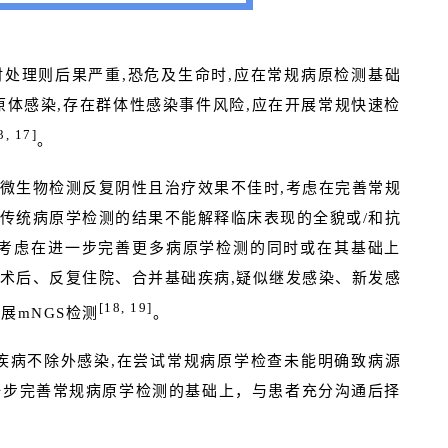
处理则后果严重,恐危及生命时,应在常规病原检测基础
病原体感染,存在群体性感染事件风险,应在开展常规快速检
3, 17]
。
微生物检测反复阴性且治疗效果不佳时,考虑在完善常规
;传统病原学检测的结果不能解释临床表现的全貌或/和抗
,考虑在进一步完善更多病原学检测的同时或在其基础上
植术后、反复住院、合并基础疾病,疑似继发感染、新发感
[18, 19]
展mNGS检测
。
疾病不除外感染,在尝试常规病原学检查未能明确致病源
一步完善常规病原学检测的基础上，与患者充分沟通后择