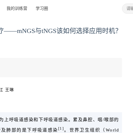
我的训练营
学习圈
——mNGS与tNGS该如何选择应用时机？
红 王琳
为上呼吸道感染和下呼吸道感染。累及鼻腔、咽/喉部的
[1]
管及肺部的是下呼吸道感染
。世界卫生组织（World