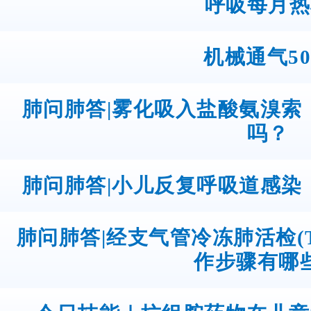
呼吸每月热
机械通气5
肺问肺答|雾化吸入盐酸氨溴索
吗？
肺问肺答|小儿反复呼吸道感染
肺问肺答|经支气管冷冻肺活检(
作步骤有哪