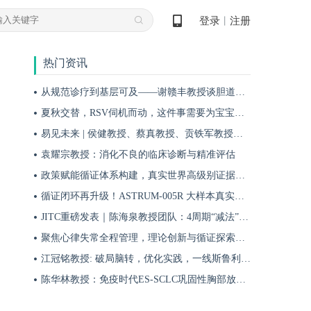
登录
注册
丨
热门资讯
从规范诊疗到基层可及——谢赣丰教授谈胆道肿瘤防治的本土化实践之路
夏秋交替，RSV伺机而动，这件事需要为宝宝提前做！
易见未来 | 侯健教授、蔡真教授、贡铁军教授：埃纳妥单抗引领RRMM迈向长生存新时代
袁耀宗教授：消化不良的临床诊断与精准评估
政策赋能循证体系构建，真实世界高级别证据夯实斯鲁利单抗一线治疗广泛期小细胞肺癌临床地位
循证闭环再升级！ASTRUM-005R 大样本真实世界研究，解锁斯鲁利单抗 ES-SCLC 全程管理新方案
JITC重磅发表｜陈海泉教授团队：4周期“减法”方案成功探索可切除肺鳞癌围术期治疗新路径
聚焦心律失常全程管理，理论创新与循证探索共筑诊疗新格局
江冠铭教授: 破局脑转，优化实践，一线斯鲁利单抗联合化疗为小细胞肺癌脑转移患者带来颅内与全身双重获益
陈华林教授：免疫时代ES-SCLC巩固性胸部放疗再添真实世界循证依据——cTRT可独立改善患者生存获益