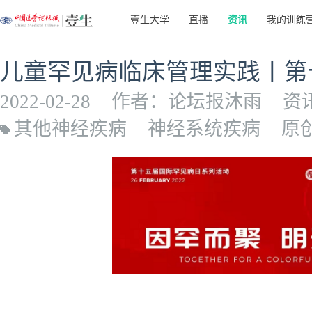
壹生大学
直播
资讯
我的训练
儿童罕见病临床管理实践丨第
2022-02-28
作者：论坛报沐雨
资
其他神经疾病
神经系统疾病
原