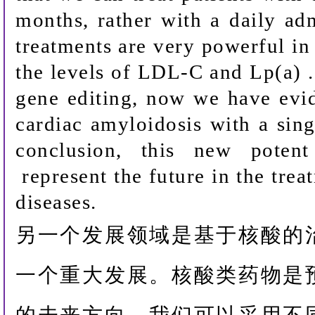
months, rather with a daily adm
treatments are very powerful in 
the levels of LDL-C and Lp(a)
gene editing, now we have evi
cardiac amyloidosis with a singl
conclusion, this new poten
represent the future in the trea
diseases.
另一个发展领域是基于核酸的
一个重大发展。核酸类药物是