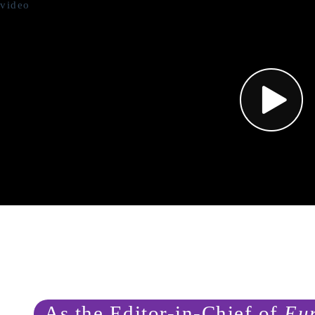
video
As the Editor-in-Chief of
Eu