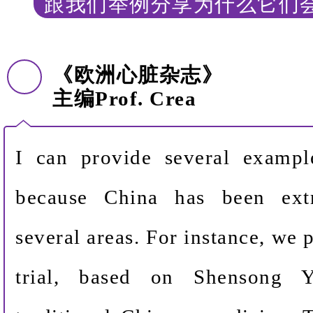
跟我们举例分享为什么它们
《欧洲心脏杂志》
主编
Prof. Crea
I can provide several exampl
because China has been ext
several areas. For instance, we
trial, based on Shensong 