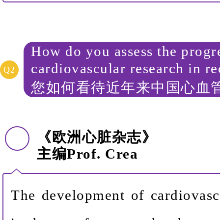
How do you assess the progr
cardiovascular research in re
Q2
您如何看待近年来中国心血
《欧洲心脏杂志》
主编
Prof. Crea
The development of cardiovasc