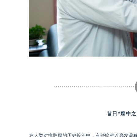
昔日“癌中
在人类对抗肿瘤的历史长河中，有些癌种以高发著