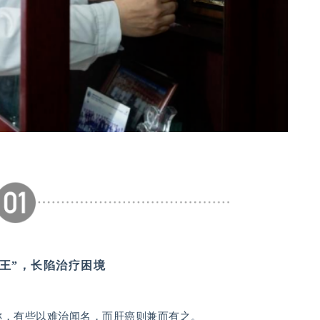
之王”，长陷治疗困境
称，有些以难治闻名，而肝癌则兼而有之。