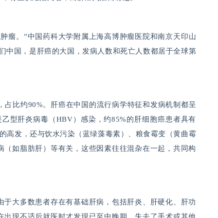
性肿瘤。”中国药科大学附属上海高博肿瘤医院和南京天印山
我们中国，是肝癌的大国，发病人数和死亡人数都居于全球第
占比约90%
。肝癌在中国的流行病学特征和发病机制都呈
是乙型肝炎病毒（HBV）感染，约85%的肝细胞癌患者具有
癌的高发，还与饮水污染（蓝绿藻毒素）、粮食霉变（黄曲霉
病（如脂肪肝）等有关，这些因素往往混杂在一起，共同构
由于大多数患者存在有基础肝病，包括肝炎、肝硬化、肝功
在出现不适后就医时才发现已至中晚期，失去了手术或其他