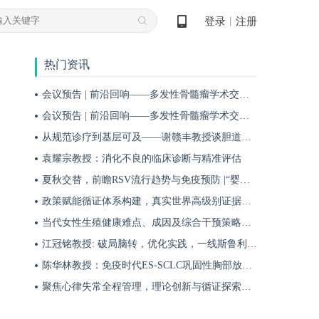
登录
注册
丨
热门资讯
会议预告 | 前沿回响——多发性骨髓瘤学术交流会第十九期即将启幕！
会议预告 | 前沿回响——多发性骨髓瘤学术交流会第十八期即将启幕！
从规范诊疗到基层可及——谢赣丰教授谈胆道肿瘤防治的本土化实践之路
袁耀宗教授：消化不良的临床诊断与精准评估
夏秋交替，前瞻RSV流行趋势与免疫预防 |“婴儿RSV预防圆桌派”专题访谈
政策赋能循证体系构建，真实世界高级别证据夯实斯鲁利单抗一线治疗广泛期小细胞肺癌临床地位
当代女性生殖健康难点、成因及综合干预策略——魏晗
江冠铭教授: 破局脑转，优化实践，一线斯鲁利单抗联合化疗为小细胞肺癌脑转移患者带来颅内与全身双重获益
陈华林教授：免疫时代ES-SCLC巩固性胸部放疗再添真实世界循证依据——cTRT可独立改善患者生存获益
聚焦心律失常全程管理，理论创新与循证探索共筑诊疗新格局