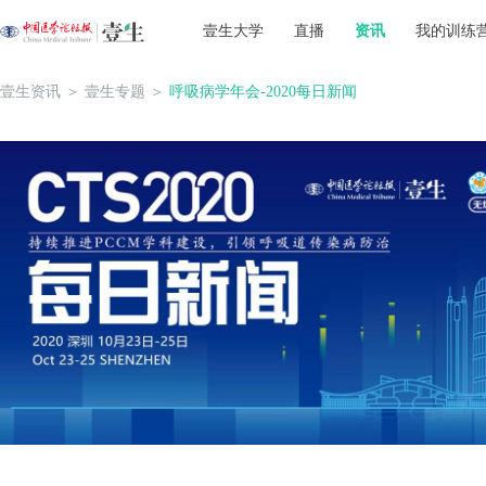
壹生大学
直播
资讯
我的训练
壹生资讯
＞
壹生专题
＞
呼吸病学年会-2020每日新闻