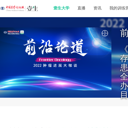
壹生大学
直播
资讯
我的训练
前
《
办