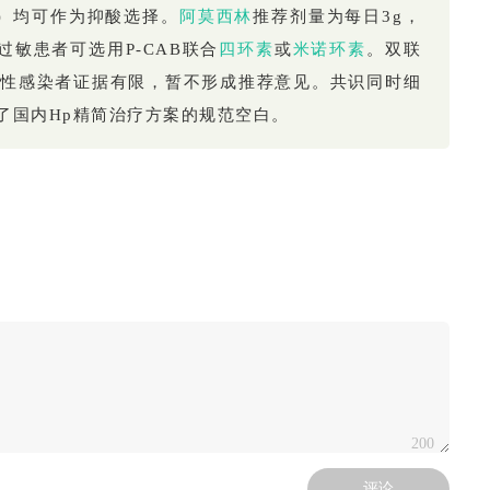
I）均可作为抑酸选择。
阿莫西林
推荐剂量为每日3g，
过敏患者可选用P-CAB联合
四环素
或
米诺环素
。双联
性感染者证据有限，暂不形成推荐意见。
共识同时细
了国内Hp精简治疗方案的规范空白。
200
评论