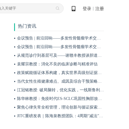
登录
注册
丨
热门资讯
会议预告 | 前沿回响——多发性骨髓瘤学术交流会第十九期即将启幕！
会议预告 | 前沿回响——多发性骨髓瘤学术交流会第十八期即将启幕！
从规范诊疗到基层可及——谢赣丰教授谈胆道肿瘤防治的本土化实践之路
袁耀宗教授：消化不良的临床诊断与精准评估
政策赋能循证体系构建，真实世界高级别证据夯实斯鲁利单抗一线治疗广泛期小细胞肺癌临床地位
当代女性生殖健康难点、成因及综合干预策略——魏晗
江冠铭教授: 破局脑转，优化实践，一线斯鲁利单抗联合化疗为小细胞肺癌脑转移患者带来颅内与全身双重获益
陈华林教授：免疫时代ES-SCLC巩固性胸部放疗再添真实世界循证依据——cTRT可独立改善患者生存获益
聚焦心律失常全程管理，理论创新与循证探索共筑诊疗新格局
JITC重磅发表｜陈海泉教授团队：4周期“减法”方案成功探索可切除肺鳞癌围术期治疗新路径